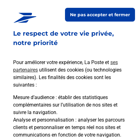
CONSIGNE LOCKER ST CLAUDE
ANTIBES
Ne pas accepter et fermer
Ouvert
-
jusqu'à
23h59
Le respect de votre vie privée,
1242 CHEMIN DE SAINT CLAUDE
06600
ANTIBES
notre priorité
En savoir plus
Pour améliorer votre expérience, La Poste et
ses
partenaires
utilisent des cookies (ou technologies
Malin !
similaires). Les finalités des cookies sont les
suivantes :
La Poste
Mesure d’audience
: établir des statistiques
en ligne
complémentaires sur l’utilisation de nos sites et
suivre la navigation.
Ouvert 24h/24
Analyse et personnalisation
: analyser les parcours
clients et personnaliser en temps réel nos sites et
En savoir plus
communications en fonction de votre navigation.