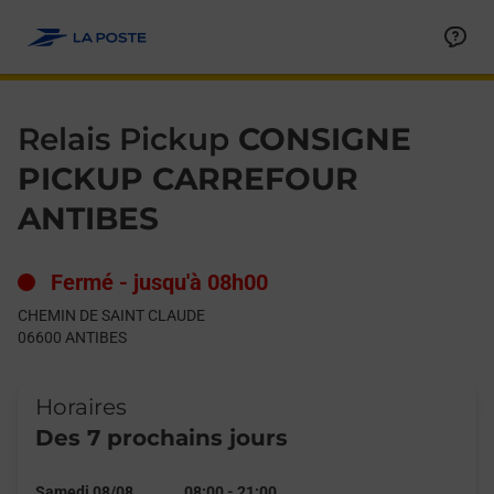
Le lien s'ouvre dans un nouvel onglet
Allez au contenu
Day of the Week
Get directions to Relais Pickup at CHEMIN DE SAINT CLAUDE A
Hours
Relais Pickup
CONSIGNE
PICKUP CARREFOUR
ANTIBES
Fermé
-
jusqu'à
08h00
CHEMIN DE SAINT CLAUDE
06600
ANTIBES
Horaires
Des 7 prochains jours
Samedi 08/08
08:00
-
21:00