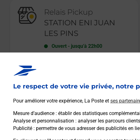
Relais Pickup
STATION ENI JUAN
LES PINS
Ouvert
-
jusqu'à
22h00
122 BOULEVARD RAYMOND
POINCARE
06160
ANTIBES
Le respect de votre vie privée, notre p
En savoir plus
Pour améliorer votre expérience, La Poste et
ses partenair
Mesure d’audience
: établir des statistiques complémentair
Analyse et personnalisation
: analyser les parcours client
Publicité
: permettre de vous adresser des publicités en lie