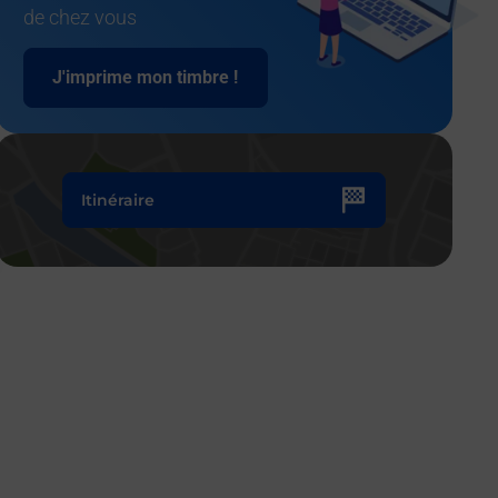
de chez vous
J'imprime mon timbre !
Itinéraire