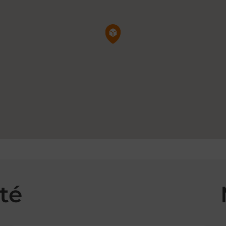
Pin de la carte
té