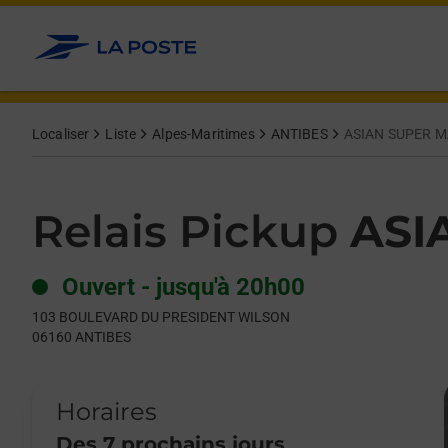
Le lien s'ouvre dans un nouvel onglet
Allez au contenu
Day of the Week
Get directions to Relais Pickup at 103 BOULEVARD DU PRESI
Hours
Localiser
Liste
Alpes-Maritimes
ANTIBES
ASIAN SUPER 
Relais Pickup
ASI
Ouvert
-
jusqu'à
20h00
103 BOULEVARD DU PRESIDENT WILSON
06160
ANTIBES
Horaires
Des 7 prochains jours