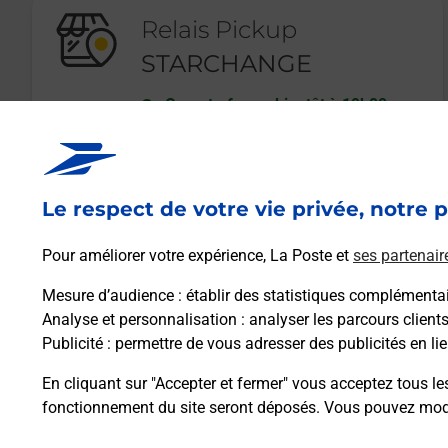
Relais Pickup
STARCHANGE
Ouvert
-
ferme bientôt à
19h00
3 AVENUE DU DOCTEUR FABRE
06160
ANTIBES
Le respect de votre vie privée, notre p
En savoir plus
Pour améliorer votre expérience, La Poste et
ses partenair
Mesure d’audience
: établir des statistiques complémentair
Analyse et personnalisation
: analyser les parcours client
Publicité
: permettre de vous adresser des publicités en lie
En cliquant sur "Accepter et fermer" vous acceptez tous le
fonctionnement du site seront déposés. Vous pouvez modi