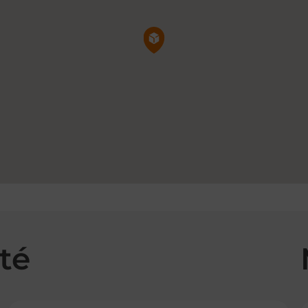
Pin de la carte
té