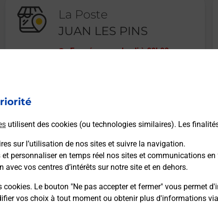
La Poste
JUAN LES PINS
Fermé
-
ouvre lundi à
09h00
1 AVENUE DU MARECHAL JOFFRE
06160
JUAN LES PINS
riorité
En savoir plus
es
utilisent des cookies (ou technologies similaires). Les finalité
es sur l’utilisation de nos sites et suivre la navigation.
s et personnaliser en temps réel nos sites et communications en 
n avec vos centres d’intérêts sur notre site et en dehors.
Recherchez un autre point de contact
s cookies. Le bouton "Ne pas accepter et fermer" vous permet d'i
fier vos choix à tout moment ou obtenir plus d'informations vi