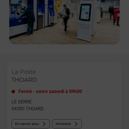
Le lien s'ouvre dans un nouvel onglet
La Poste
THOARD
Fermé
-
ouvre samedi à
09h00
LE SERRE
04380
THOARD
En savoir plus
Itinéraire