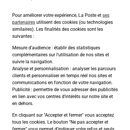
bureau de Poste ?
Pour améliorer votre expérience, La Poste et
ses
partenaires
utilisent des cookies (ou technologies
Comment demander une
similaires). Les finalités des cookies sont les
modification de livraison ?
suivantes :
Mesure d’audience
: établir des statistiques
complémentaires sur l’utilisation de nos sites et
Comment La Poste participe-t-elle
suivre la navigation.
à votre sécurité au quotidien ?
Analyse et personnalisation
: analyser les parcours
clients et personnaliser en temps réel nos sites et
communications en fonction de votre navigation.
Puis-je passer mon code de la route
Publicité
: permettre de vous adresser des publicités
avec La Poste et sous quelles
en lien avec vos centres d’intérêts sur notre site et
conditions ?
en dehors.
En cliquant sur "Accepter et fermer" vous acceptez
tous les cookies. Le bouton "Ne pas accepter et
fermer" vous permet d'indiquer votre refus et seuls