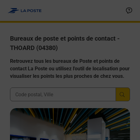
Allez au contenu
Afficher ou masquer la réponse
Afficher ou masquer la réponse
Afficher ou masquer la réponse
Afficher ou masquer la réponse
Afficher ou masquer la réponse
Bureaux de poste et points de contact -
THOARD (04380)
Retrouvez tous les bureaux de Poste et points de
contact La Poste ou utilisez l'outil de localisation pour
visualiser les points les plus proches de chez vous.
Ville, Département, Code Postal