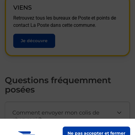
VIENS
Retrouvez tous les bureaux de Poste et points de
contact La Poste dans cette commune.
Je découvre
Questions fréquemment
posées
Comment envoyer mon colis de
chez moi ?
Ne pas accepter et fermer