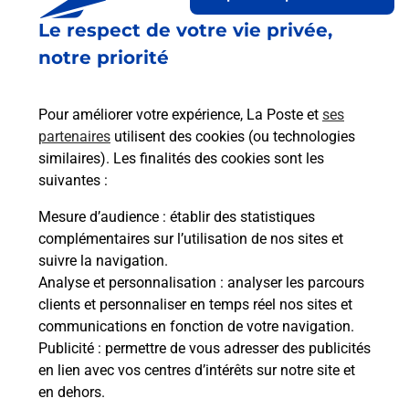
Est-il possible d’acheter un
Le respect de votre vie privée,
emballage directement depuis un
notre priorité
bureau de Poste ?
Pour améliorer votre expérience, La Poste et
ses
partenaires
utilisent des cookies (ou technologies
Comment demander une
similaires). Les finalités des cookies sont les
modification de livraison ?
suivantes :
Mesure d’audience
: établir des statistiques
Comment La Poste participe-t-elle
complémentaires sur l’utilisation de nos sites et
à votre sécurité au quotidien ?
suivre la navigation.
Analyse et personnalisation
: analyser les parcours
clients et personnaliser en temps réel nos sites et
communications en fonction de votre navigation.
Puis-je passer mon code de la route
Publicité
: permettre de vous adresser des publicités
avec La Poste et sous quelles
en lien avec vos centres d’intérêts sur notre site et
conditions ?
en dehors.