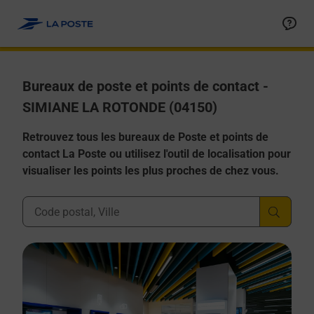
Allez au contenu
Afficher ou masquer la réponse
Afficher ou masquer la réponse
Afficher ou masquer la réponse
Afficher ou masquer la réponse
Afficher ou masquer la réponse
Bureaux de poste et points de contact -
SIMIANE LA ROTONDE (04150)
Retrouvez tous les bureaux de Poste et points de
contact La Poste ou utilisez l'outil de localisation pour
visualiser les points les plus proches de chez vous.
Ville, Département, Code Postal