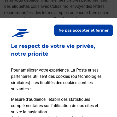
sans vous déplacer, imprimer des timbres personnalisés,
des étiquettes colis avec Colissimo, envoyer des lettres
recommandées, des lettres simples ou encore faire suivre
votre courrier à votre nouvelle adresse. Le tout quand vous
voulez, où vous voulez.
Ne pas accepter et fermer
Découvrez toutes les offres et services en ligne de
Le respect de votre vie privée,
La Poste
notre priorité
Pour améliorer votre expérience, La Poste et
ses
partenaires
utilisent des cookies (ou technologies
similaires). Les finalités des cookies sont les
suivantes :
Mesure d’audience
: établir des statistiques
complémentaires sur l’utilisation de nos sites et
suivre la navigation.