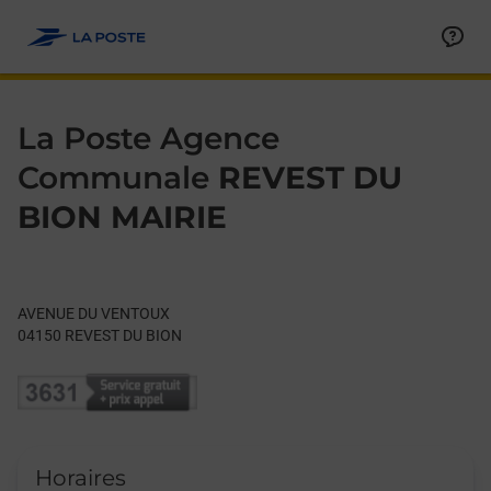
Le lien s'ouvre dans un nouvel onglet
Allez au contenu
Day of the Week
Get directions to La Poste Agence Communale at AVENUE DU
Hours
La Poste Agence
Communale
REVEST DU
BION MAIRIE
AVENUE DU VENTOUX
04150
REVEST DU BION
Horaires