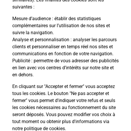
suivantes :
La Poste
Mesure d’audience
: établir des statistiques
en ligne
complémentaires sur l’utilisation de nos sites et
suivre la navigation.
Ouvert 24h/24
Analyse et personnalisation
: analyser les parcours
clients et personnaliser en temps réel nos sites et
En savoir plus
communications en fonction de votre navigation.
Publicité
: permettre de vous adresser des publicités
en lien avec vos centres d’intérêts sur notre site et
Recherchez un autre point de contact
en dehors.
En cliquant sur "Accepter et fermer" vous acceptez
tous les cookies. Le bouton "Ne pas accepter et
Localiser
Liste
Alpes-de-Haute-Provence
ORAISON
fermer" vous permet d'indiquer votre refus et seuls
CONSIGNE TOTAL ENERGIE ORAISON
les cookies nécessaires au fonctionnement du site
seront déposés. Vous pouvez modifier vos choix à
tout moment ou obtenir plus d'informations via
notre politique de cookies
.