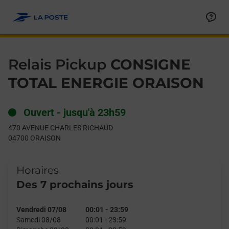
Le lien s'ouvre dans un nouvel onglet
Allez au contenu
Day of the Week
Get directions to Relais Pickup at 470 AVENUE CHARLES RIC
Hours
Relais Pickup
CONSIGNE
TOTAL ENERGIE ORAISON
Ouvert
-
jusqu'à
23h59
470 AVENUE CHARLES RICHAUD
04700
ORAISON
Horaires
Des 7 prochains jours
Vendredi 07/08
00:01
-
23:59
Samedi 08/08
00:01
-
23:59