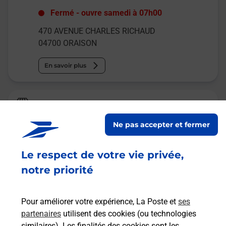
Fermé
-
ouvre samedi à
07h00
470 AVENUE CHARLES RICHAUD
04700
ORAISON
En savoir plus
Relais Pickup
FLORAISON
Ne pas accepter et fermer
Fermé
-
ouvre samedi à
09h00
Le respect de votre vie privée,
7 ALLEE LEON MASSE
04700
ORAISON
notre priorité
En savoir plus
Pour améliorer votre expérience, La Poste et
ses
partenaires
utilisent des cookies (ou technologies
Malin !
similaires). Les finalités des cookies sont les