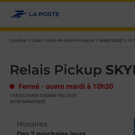
Le lien s'ouvre dans un nouvel onglet
Allez au contenu
Day of the Week
Get directions to Relais Pickup at 15 BOULEVARD CASIMIR P
Hours
Localiser
Liste
Alpes-de-Haute-Provence
MANOSQUE
SKY
Relais Pickup
SKY
Fermé
-
ouvre mardi à
10h30
15 BOULEVARD CASIMIR PELLOUTI
04100
MANOSQUE
Horaires
Des 7 prochains jours