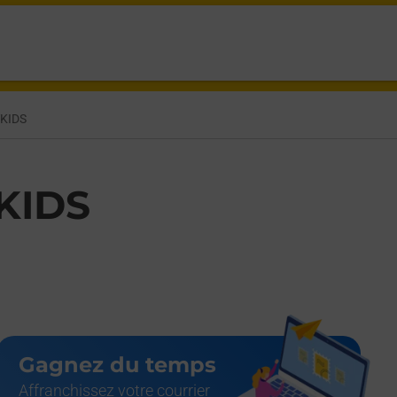
ELLOUTI MANOSQUE,
KIDS
KIDS
Gagnez du temps
Affranchissez votre courrier