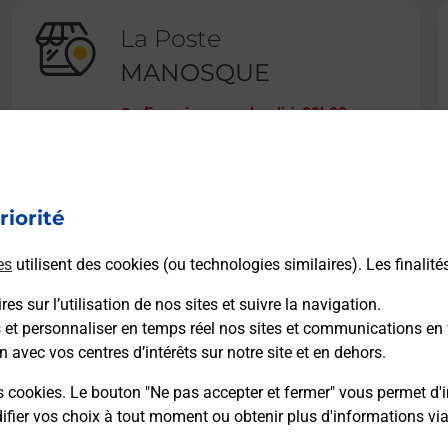
La Poste
MANOSQUE
Fermé
-
ouvre lundi à
09h00
RUE DE LA REINE JEANNE
04100
MANOSQUE
riorité
En savoir plus
es
utilisent des cookies (ou technologies similaires). Les finalité
es sur l’utilisation de nos sites et suivre la navigation.
s et personnaliser en temps réel nos sites et communications en 
n avec vos centres d’intérêts sur notre site et en dehors.
Recherchez un autre point de contact
s cookies. Le bouton "Ne pas accepter et fermer" vous permet d'i
fier vos choix à tout moment ou obtenir plus d'informations vi