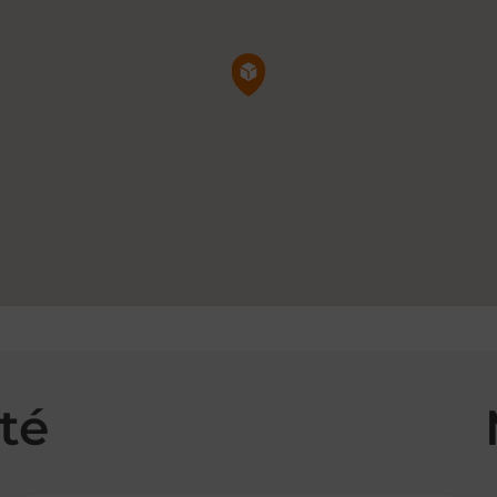
Pin de la carte
té