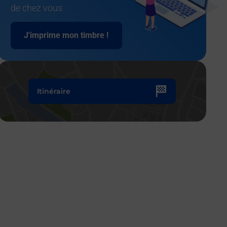
de chez vous
J'imprime mon timbre !
Itinéraire