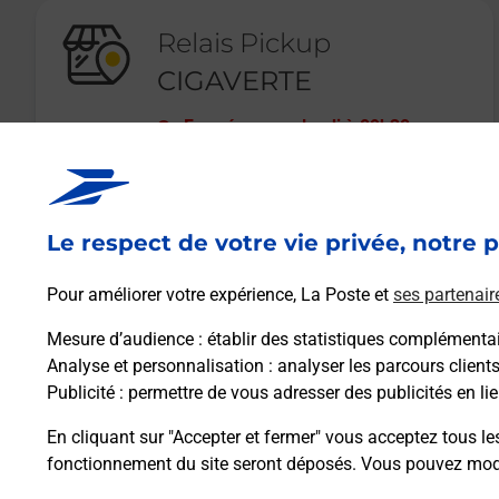
Relais Pickup
CIGAVERTE
Fermé
-
ouvre lundi à
09h30
52 RUE GRANDE
04100
MANOSQUE
Le respect de votre vie privée, notre p
En savoir plus
Pour améliorer votre expérience, La Poste et
ses partenair
Mesure d’audience
: établir des statistiques complémentair
Analyse et personnalisation
: analyser les parcours client
Publicité
: permettre de vous adresser des publicités en lie
En cliquant sur "Accepter et fermer" vous acceptez tous le
fonctionnement du site seront déposés. Vous pouvez modi