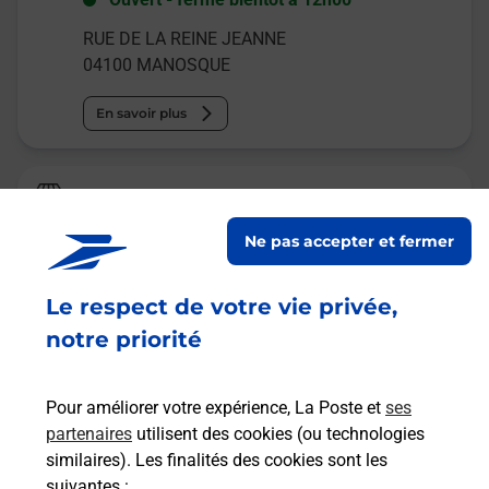
RUE DE LA REINE JEANNE
04100
MANOSQUE
En savoir plus
Relais Pickup
CIGAVERTE
Ne pas accepter et fermer
Ouvert
-
jusqu'à
19h00
Le respect de votre vie privée,
52 RUE GRANDE
04100
MANOSQUE
notre priorité
En savoir plus
Pour améliorer votre expérience, La Poste et
ses
partenaires
utilisent des cookies (ou technologies
Malin !
similaires). Les finalités des cookies sont les
suivantes :