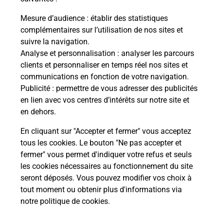
La Poste
Mesure d’audience
: établir des statistiques
en ligne
complémentaires sur l’utilisation de nos sites et
suivre la navigation.
Ouvert 24h/24
Analyse et personnalisation
: analyser les parcours
clients et personnaliser en temps réel nos sites et
En savoir plus
communications en fonction de votre navigation.
Publicité
: permettre de vous adresser des publicités
en lien avec vos centres d’intérêts sur notre site et
Recherchez un autre point de contact
en dehors.
En cliquant sur "Accepter et fermer" vous acceptez
tous les cookies. Le bouton "Ne pas accepter et
Localiser
Liste
Alpes-de-Haute-Provence
MANOSQUE
fermer" vous permet d'indiquer votre refus et seuls
CONSIGNE PICKUP ESPACE MIRABEAU
les cookies nécessaires au fonctionnement du site
seront déposés. Vous pouvez modifier vos choix à
tout moment ou obtenir plus d'informations via
notre politique de cookies
.
Plan du site