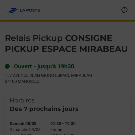
Le lien s'ouvre dans un nouvel onglet
Allez au contenu
Day of the Week
Get directions to Relais Pickup at 157 AVENUE JEAN GIONO
Hours
Relais Pickup
CONSIGNE
PICKUP ESPACE MIRABEAU
Ouvert
-
jusqu'à
19h30
157 AVENUE JEAN GIONO ESPACE MIRABEAU
04100
MANOSQUE
Horaires
Des 7 prochains jours
Samedi 08/08
07:30
-
19:30
Dimanche 09/08
Fermé