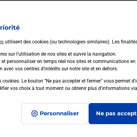
ectement depuis un bureau de Poste ?
riorité
vraison ?
es
utilisent des cookies (ou technologies similaires). Les finalité
es sur l’utilisation de nos sites et suivre la navigation.
sécurité au quotidien ?
s et personnaliser en temps réel nos sites et communications en 
n avec vos centres d’intérêts sur notre site et en dehors.
 Poste et sous quelles conditions ?
s cookies. Le bouton "Ne pas accepter et fermer" vous permet d'i
fier vos choix à tout moment ou obtenir plus d'informations vi
Personnaliser
Ne pas accept
Accessibilité : partiellement conforme
Conditions contractuel