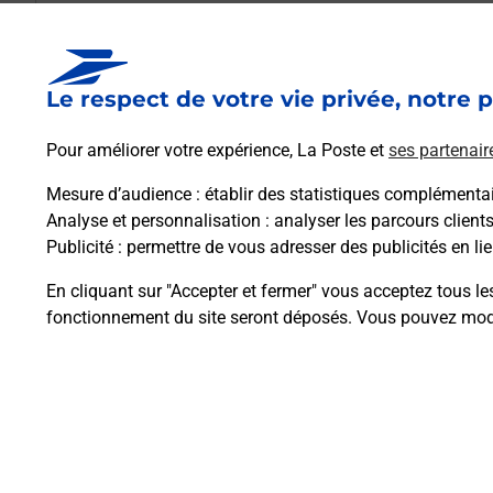
Est-il possible d’acheter un emballage dir
Le respect de votre vie privée, notre p
Comment demander une modification de li
Pour améliorer votre expérience, La Poste et
ses partenair
Mesure d’audience
: établir des statistiques complémentair
Comment La Poste participe-t-elle à votre 
Analyse et personnalisation
: analyser les parcours client
Publicité
: permettre de vous adresser des publicités en lie
Puis-je passer mon code de la route avec La
En cliquant sur "Accepter et fermer" vous acceptez tous le
fonctionnement du site seront déposés. Vous pouvez modi
Plan du site