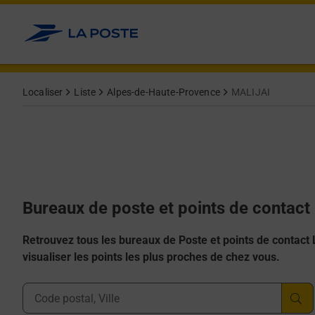
Allez au contenu
Afficher ou masquer la réponse
Afficher ou masquer la réponse
Afficher ou masquer la réponse
Afficher ou masquer la réponse
Afficher ou masquer la réponse
Localiser
Liste
Alpes-de-Haute-Provence
MALIJAI
Bureaux de poste et points de contact
Retrouvez tous les bureaux de Poste et points de contact La
visualiser les points les plus proches de chez vous.
Ville, Département, Code Postal