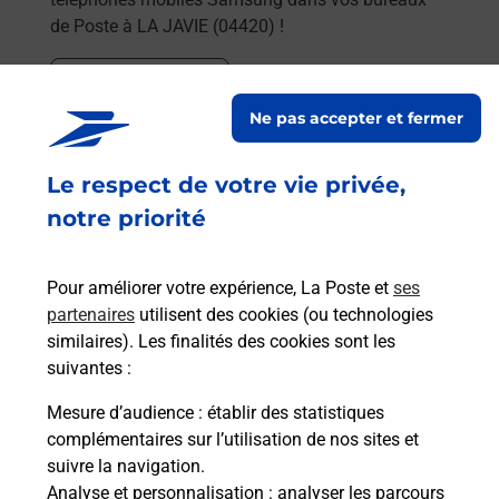
de Poste à LA JAVIE (04420) !
En savoir plus
Ne pas accepter et fermer
En savoir plus
Envoyer un colis
Le respect de votre vie privée,
Vous souhaitez envoyer un colis depuis : LA JAVIE
notre priorité
(04420) ? Découvrez toutes les solutions
proposées par La Poste.
Pour améliorer votre expérience, La Poste et
ses
partenaires
utilisent des cookies (ou technologies
En savoir plus
similaires). Les finalités des cookies sont les
En savoir plus
suivantes :
Mesure d’audience
: établir des statistiques
Souscrire à la téléassistance
complémentaires sur l’utilisation de nos sites et
suivre la navigation.
Besoin d’un système de téléassistance à l’intérieur
Analyse et personnalisation
: analyser les parcours