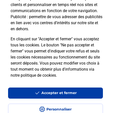
et/ou à l’extérieur de votre domicile ? Découvrez
clients et personnaliser en temps réel nos sites et
les offres téléalarme dans votre bureau de Poste à
communications en fonction de votre navigation.
LA JAVIE.
Publicité
: permettre de vous adresser des publicités
en lien avec vos centres d’intérêts sur notre site et
En savoir plus
en dehors.
En cliquant sur "Accepter et fermer" vous acceptez
tous les cookies. Le bouton "Ne pas accepter et
Localiser
Liste
Alpes-de-Haute-Provence
LA JAVIE
fermer" vous permet d'indiquer votre refus et seuls
LA JAVIE
les cookies nécessaires au fonctionnement du site
seront déposés. Vous pouvez modifier vos choix à
tout moment ou obtenir plus d'informations via
notre politique de cookies
.
Plan du site
Accessibilité : partiellement conforme
Accepter et fermer
Conditions contractuelles
Personnaliser