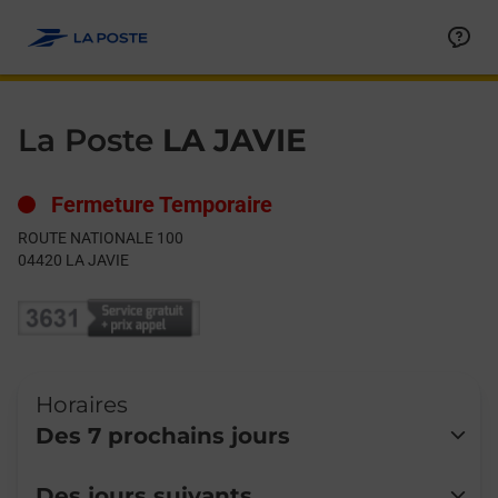
Le lien s'ouvre dans un nouvel onglet
Allez au contenu
Day of the Week
Get directions to La Poste at ROUTE NATIONALE 100 LA JAVIE,
Hours
La Poste
LA JAVIE
Fermeture Temporaire
ROUTE NATIONALE 100
04420
LA JAVIE
Horaires
Des 7 prochains jours
Lundi
Fermé
Des jours suivants