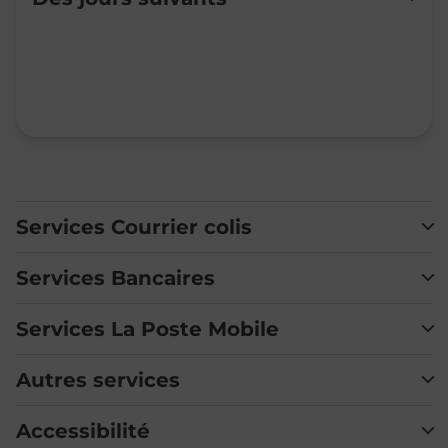
Mardi
Fermé
Mercredi
Fermé
Jeudi
Fermé
Vendredi
Fermé
Samedi
Fermé
Dimanche
Fermé
Services Courrier colis
Services Bancaires
Services La Poste Mobile
Autres services
Accessibilité