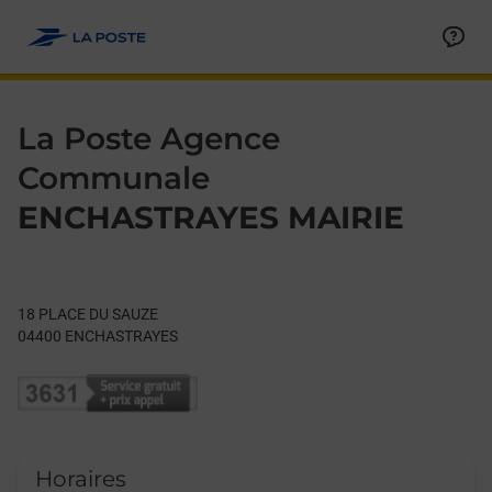
Le lien s'ouvre dans un nouvel onglet
Allez au contenu
Day of the Week
Get directions to La Poste Agence Communale at 18 PLACE 
Hours
La Poste Agence
Communale
ENCHASTRAYES MAIRIE
18 PLACE DU SAUZE
04400
ENCHASTRAYES
Horaires