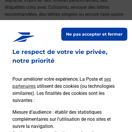
déplacer, imprimer des timbres personnalisés, des
étiquettes colis avec Colissimo, envoyer des lettres
recommandées, des lettres simples ou encore faire suivre
votre courrier à votre nouvelle adresse. Le tout quand vous
voulez, où vous voulez.
Ne pas accepter et fermer
Découvrez toutes les offres et services en ligne de
Le respect de votre vie privée,
La Poste
notre priorité
Pour améliorer votre expérience, La Poste et
ses
partenaires
utilisent des cookies (ou technologies
similaires). Les finalités des cookies sont les
suivantes :
Mesure d’audience
: établir des statistiques
complémentaires sur l’utilisation de nos sites et
suivre la navigation.