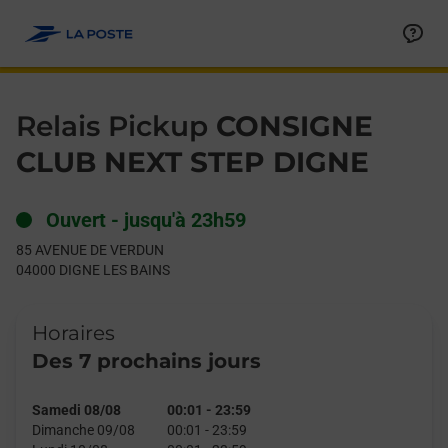
Le lien s'ouvre dans un nouvel onglet
Allez au contenu
Day of the Week
Get directions to Relais Pickup at 85 AVENUE DE VERDUN DIGN
Hours
Relais Pickup
CONSIGNE
CLUB NEXT STEP DIGNE
Ouvert
-
jusqu'à
23h59
85 AVENUE DE VERDUN
04000
DIGNE LES BAINS
Horaires
Des 7 prochains jours
Samedi 08/08
00:01
-
23:59
Dimanche 09/08
00:01
-
23:59