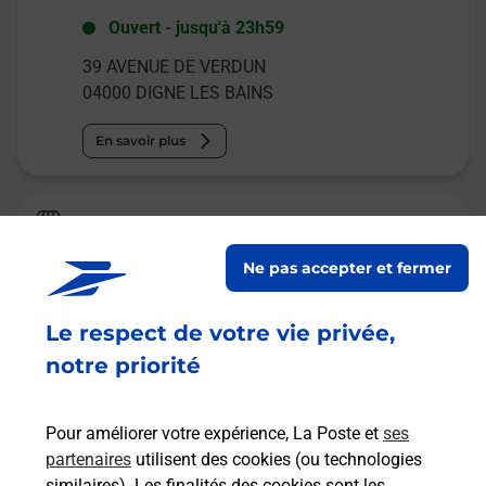
Ouvert
-
jusqu'à
23h59
39 AVENUE DE VERDUN
04000
DIGNE LES BAINS
En savoir plus
Relais Pickup
LE LUTECIA
Ne pas accepter et fermer
Ouvert
-
jusqu'à
20h00
Le respect de votre vie privée,
7 AVENUE DE VERDUN
04000
DIGNE LES BAINS
notre priorité
En savoir plus
Pour améliorer votre expérience, La Poste et
ses
partenaires
utilisent des cookies (ou technologies
Malin !
similaires). Les finalités des cookies sont les