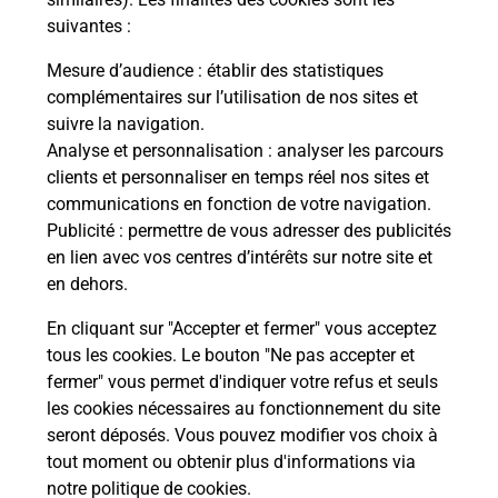
suivantes :
La Poste
Mesure d’audience
: établir des statistiques
en ligne
complémentaires sur l’utilisation de nos sites et
suivre la navigation.
Ouvert 24h/24
Analyse et personnalisation
: analyser les parcours
clients et personnaliser en temps réel nos sites et
En savoir plus
communications en fonction de votre navigation.
Publicité
: permettre de vous adresser des publicités
en lien avec vos centres d’intérêts sur notre site et
Recherchez un autre point de contact
en dehors.
En cliquant sur "Accepter et fermer" vous acceptez
tous les cookies. Le bouton "Ne pas accepter et
Localiser
Liste
Alpes-de-Haute-Provence
fermer" vous permet d'indiquer votre refus et seuls
DIGNE LES BAINS
CONSIGNE CLUB NEXT STEP DIGNE
les cookies nécessaires au fonctionnement du site
seront déposés. Vous pouvez modifier vos choix à
tout moment ou obtenir plus d'informations via
notre politique de cookies
.