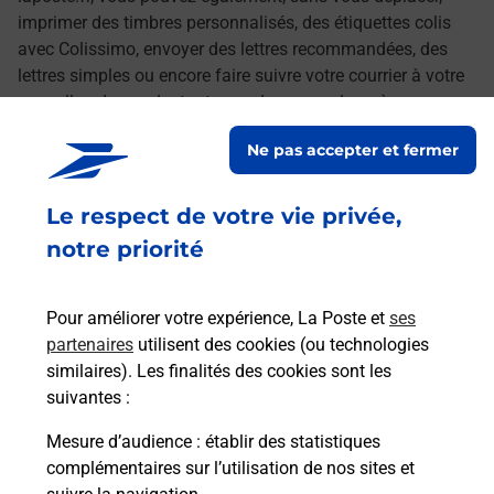
imprimer des timbres personnalisés, des étiquettes colis
avec Colissimo, envoyer des lettres recommandées, des
lettres simples ou encore faire suivre votre courrier à votre
nouvelle adresse. Le tout quand vous voulez, où vous
voulez.
Ne pas accepter et fermer
Découvrez toutes les offres et services en ligne de
Le respect de votre vie privée,
La Poste
notre priorité
Pour améliorer votre expérience, La Poste et
ses
partenaires
utilisent des cookies (ou technologies
similaires). Les finalités des cookies sont les
suivantes :
Mesure d’audience
: établir des statistiques
complémentaires sur l’utilisation de nos sites et