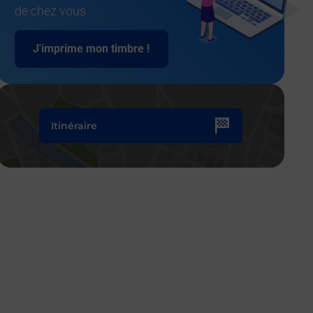
de chez vous
J'imprime mon timbre !
Itinéraire