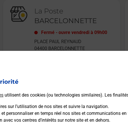
La Poste
BARCELONNETTE
Fermé
-
ouvre vendredi à
09h00
PLACE PAUL REYNAUD
04400
BARCELONNETTE
riorité
En savoir plus
es
utilisent des cookies (ou technologies similaires). Les finalité
es sur l’utilisation de nos sites et suivre la navigation.
s et personnaliser en temps réel nos sites et communications en 
n avec vos centres d’intérêts sur notre site et en dehors.
Recherchez un autre point de contact