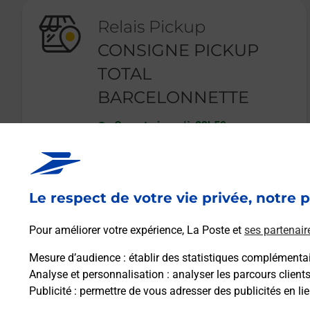
Relais Pickup
CONSIGNE PICKUP
TOTAL
BARCELONNETTE
Ouvert
-
jusqu'à
23h59
27 AVENUE ANTOINE SIGNORET
04400
BARCELONNETTE
Le respect de votre vie privée, notre p
En savoir plus
Pour améliorer votre expérience, La Poste et
ses partenair
Mesure d’audience
: établir des statistiques complémentair
Analyse et personnalisation
: analyser les parcours client
Publicité
: permettre de vous adresser des publicités en lie