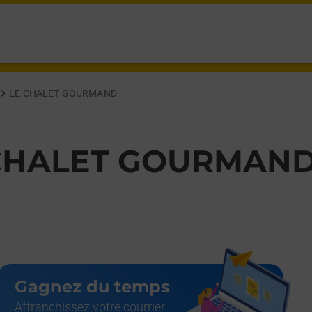
NORET BARCELONNETTE,
LE CHALET GOURMAND
CHALET GOURMAN
Gagnez du temps
Affranchissez votre courrier