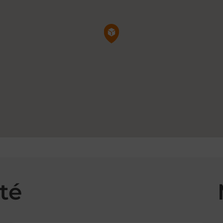
Pin de la carte
té