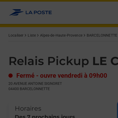
Le lien s'ouvre dans un nouvel onglet
Allez au contenu
Day of the Week
Get directions to Relais Pickup at 20 AVENUE ANTOINE SIG
Hours
Localiser
Liste
Alpes-de-Haute-Provence
BARCELONNETTE
Relais Pickup
LE 
Fermé
-
ouvre vendredi à
09h00
20 AVENUE ANTOINE SIGNORET
04400
BARCELONNETTE
Horaires
Des 7 prochains jours