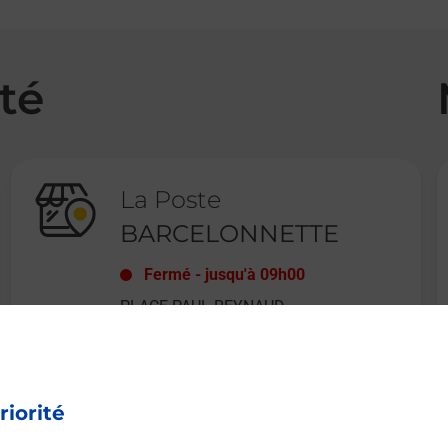
té
La Poste
BARCELONNETTE
Fermé
-
jusqu'à
09h00
PLACE PAUL REYNAUD
04400
BARCELONNETTE
riorité
En savoir plus