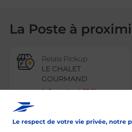
La Poste à proximi
Relais Pickup
LE CHALET
GOURMAND
Fermé
-
jusqu'à
09h00
20 AVENUE ANTOINE SIGNORET
04400
BARCELONNETTE
Le respect de votre vie privée, notre p
En savoir plus