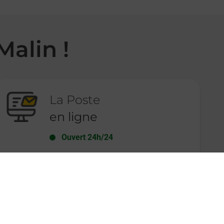
Malin !
La Poste
en ligne
Ouvert 24h/24
En savoir plus