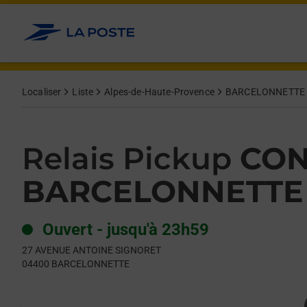
Le lien s'ouvre dans un nouvel onglet
Allez au contenu
Day of the Week
Get directions to Relais Pickup at 27 AVENUE ANTOINE SIG
Hours
Localiser
Liste
Alpes-de-Haute-Provence
BARCELONNETTE
Relais Pickup
CON
BARCELONNETTE
Ouvert
-
jusqu'à
23h59
27 AVENUE ANTOINE SIGNORET
04400
BARCELONNETTE