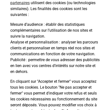
partenaires
utilisent des cookies (ou technologies
Malin !
similaires). Les finalités des cookies sont les
suivantes :
La Poste
Mesure d’audience
: établir des statistiques
en ligne
complémentaires sur l’utilisation de nos sites et
suivre la navigation.
Ouvert 24h/24
Analyse et personnalisation
: analyser les parcours
clients et personnaliser en temps réel nos sites et
En savoir plus
communications en fonction de votre navigation.
Publicité
: permettre de vous adresser des publicités
en lien avec vos centres d’intérêts sur notre site et
Recherchez un autre point de contact
en dehors.
En cliquant sur "Accepter et fermer" vous acceptez
tous les cookies. Le bouton "Ne pas accepter et
Localiser
Liste
Allier
VICHY
fermer" vous permet d'indiquer votre refus et seuls
CONSIGNE PICKUP BUREAU VALLEE VICHY
les cookies nécessaires au fonctionnement du site
seront déposés. Vous pouvez modifier vos choix à