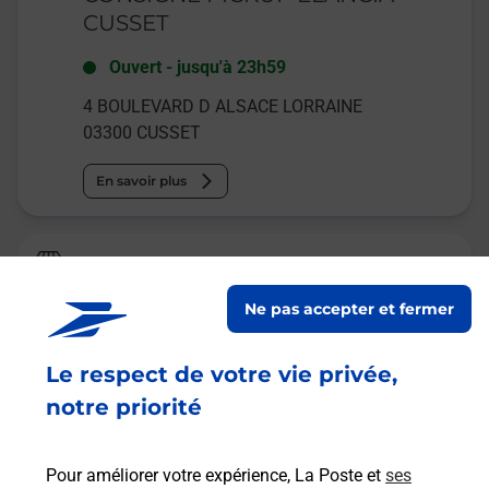
CUSSET
Ouvert
-
jusqu'à
23h59
4 BOULEVARD D ALSACE LORRAINE
03300
CUSSET
En savoir plus
La Poste
VICHY JEANNE D ARC
Ne pas accepter et fermer
Fermé
-
jusqu'à
09h00
Le respect de votre vie privée,
144 RUE JEAN JAURES
03200
VICHY
notre priorité
En savoir plus
Pour améliorer votre expérience, La Poste et
ses