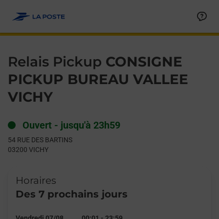
Le lien s'ouvre dans un nouvel onglet
Allez au contenu
Day of the Week
Get directions to Relais Pickup at 54 RUE DES BARTINS VICHY,
Hours
Relais Pickup
CONSIGNE
PICKUP BUREAU VALLEE
VICHY
Ouvert
-
jusqu'à
23h59
54 RUE DES BARTINS
03200
VICHY
Horaires
Des 7 prochains jours
Vendredi 07/08
00:01
-
23:59