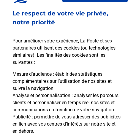
Fermé
-
jusqu'à
09h00
Le respect de votre vie privée,
PLACE CHARLES DE GAULLE
03200
VICHY
notre priorité
En savoir plus
Pour améliorer votre expérience, La Poste et
ses
partenaires
utilisent des cookies (ou technologies
Malin !
similaires). Les finalités des cookies sont les
suivantes :
La Poste
Mesure d’audience
: établir des statistiques
en ligne
complémentaires sur l’utilisation de nos sites et
suivre la navigation.
Ouvert 24h/24
Analyse et personnalisation
: analyser les parcours
clients et personnaliser en temps réel nos sites et
En savoir plus
communications en fonction de votre navigation.
Publicité
: permettre de vous adresser des publicités
en lien avec vos centres d’intérêts sur notre site et
Recherchez un autre point de contact
en dehors.