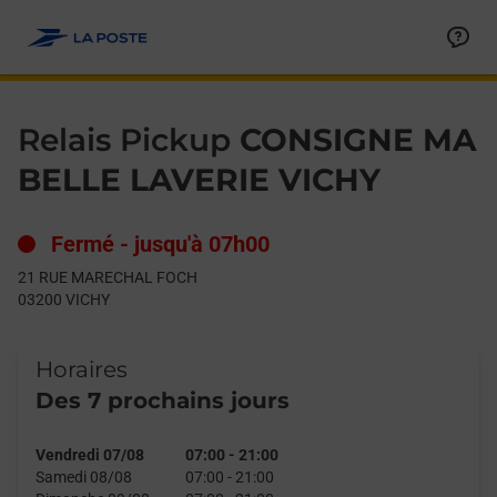
Le lien s'ouvre dans un nouvel onglet
Allez au contenu
Day of the Week
Get directions to Relais Pickup at 21 RUE MARECHAL FOCH VIC
Hours
Relais Pickup
CONSIGNE MA
BELLE LAVERIE VICHY
Fermé
-
jusqu'à
07h00
21 RUE MARECHAL FOCH
03200
VICHY
Horaires
Des 7 prochains jours
Vendredi 07/08
07:00
-
21:00
Samedi 08/08
07:00
-
21:00