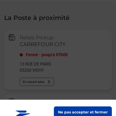
La Poste à proximité
Relais Pickup
CARREFOUR CITY
Fermé
-
jusqu'à
07h00
13 RUE DE PARIS
03200
VICHY
En savoir plus
La Poste
VICHY
Ne pas accepter et fermer