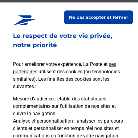
lettres simples ou encore faire suivre votre courrier à votre
nouvelle adresse. Le tout quand vous voulez, où vous
Ne pas accepter et fermer
voulez.
Le respect de votre vie privée,
Découvrez toutes les offres et services en ligne de
La Poste
notre priorité
Pour améliorer votre expérience, La Poste et
ses
partenaires
utilisent des cookies (ou technologies
similaires). Les finalités des cookies sont les
suivantes :
Mesure d’audience
: établir des statistiques
complémentaires sur l’utilisation de nos sites et
suivre la navigation.
Analyse et personnalisation
: analyser les parcours
clients et personnaliser en temps réel nos sites et
communications en fonction de votre navigation.