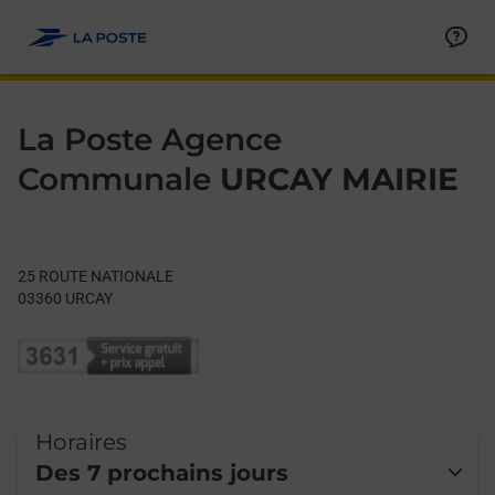
Le lien s'ouvre dans un nouvel onglet
Allez au contenu
Day of the Week
Get directions to La Poste Agence Communale at 25 ROUTE N
Hours
La Poste Agence
Communale
URCAY MAIRIE
25 ROUTE NATIONALE
03360
URCAY
Horaires
Des 7 prochains jours