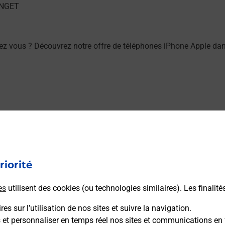
ez vous ? Découvrez notre offre de téléphones iPhone Apple d
ez vous ? Découvrez notre offre de téléphones mobiles Samsu
riorité
es
utilisent des cookies (ou technologies similaires). Les finalité
es sur l’utilisation de nos sites et suivre la navigation.
ou à l’extérieur de votre domicile ? Découvrez les offres téléal
s et personnaliser en temps réel nos sites et communications en 