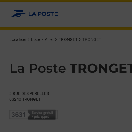
Le lien s'ouvre dans un nouvel onglet
Allez au contenu
Day of the Week
Get directions to La Poste at 3 RUE DES PERELLES TRONGET,
Hours
Localiser
Liste
Allier
TRONGET
TRONGET
La Poste
TRONGE
3 RUE DES PERELLES
03240
TRONGET