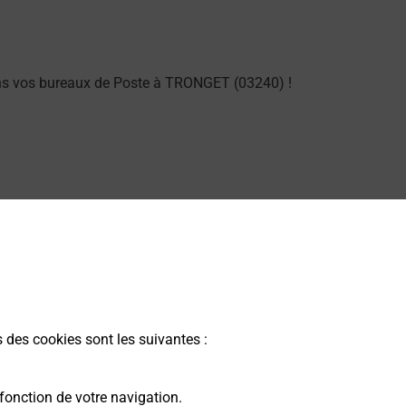
ans vos bureaux de Poste à TRONGET (03240) !
ng dans vos bureaux de Poste à TRONGET (03240) !
s des cookies sont les suivantes :
arme dans votre bureau de Poste à TRONGET.
fonction de votre navigation.