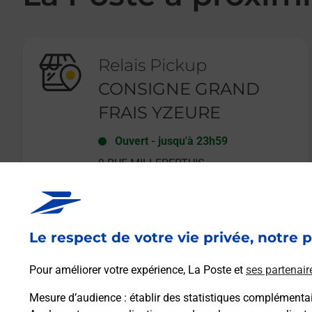
Relais Pickup
CONSIGNE GRAND
FRAIS YZEURE
Ouvert
-
jusqu'à
23h59
9 RUE MILLEPERTUIS
03400
YZEURE
Le respect de votre vie privée, notre p
En savoir plus
Pour améliorer votre expérience, La Poste et
ses partenair
Mesure d’audience
: établir des statistiques complémentair