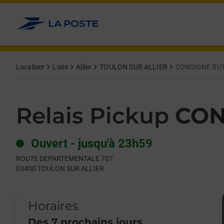
Le lien s'ouvre dans un nouvel onglet
Allez au contenu
Day of the Week
Get directions to Relais Pickup at ROUTE DEPARTEMENTALE 
Hours
Localiser
Liste
Allier
TOULON SUR ALLIER
CONSIGNE BU
Relais Pickup
CON
Ouvert
-
jusqu'à
23h59
ROUTE DEPARTEMENTALE 707
03400
TOULON SUR ALLIER
Horaires
Des 7 prochains jours