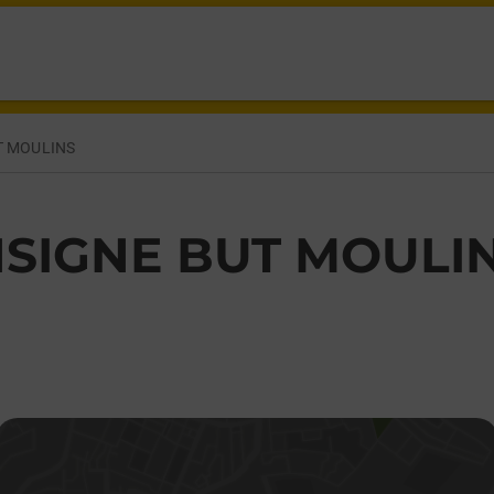
707 TOULON SUR ALLIER,
T MOULINS
SIGNE BUT MOULI