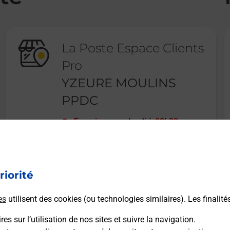
La Poste Espace Clients
Pro
YZEURE MOULINS
PPDC
Fermé
-
ouvre lundi à
08h30
11 RUE COLBERT
03400
YZEURE
riorité
En savoir plus
es
utilisent des cookies (ou technologies similaires). Les finalité
es sur l’utilisation de nos sites et suivre la navigation.