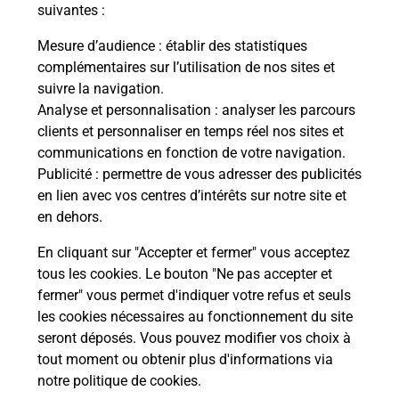
modification de livraison ?
suivantes :
Mesure d’audience
: établir des statistiques
complémentaires sur l’utilisation de nos sites et
Comment La Poste participe-t-elle
suivre la navigation.
à votre sécurité au quotidien ?
Analyse et personnalisation
: analyser les parcours
clients et personnaliser en temps réel nos sites et
communications en fonction de votre navigation.
Puis-je passer mon code de la route
Publicité
: permettre de vous adresser des publicités
avec La Poste et sous quelles
en lien avec vos centres d’intérêts sur notre site et
conditions ?
en dehors.
En cliquant sur "Accepter et fermer" vous acceptez
tous les cookies. Le bouton "Ne pas accepter et
fermer" vous permet d'indiquer votre refus et seuls
Localiser
Liste
Allier
ST SAUVIER
les cookies nécessaires au fonctionnement du site
seront déposés. Vous pouvez modifier vos choix à
tout moment ou obtenir plus d'informations via
notre politique de cookies
.