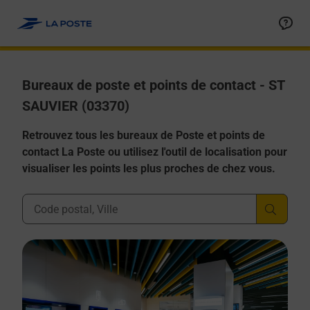
Allez au contenu
Afficher ou masquer la réponse
Afficher ou masquer la réponse
Afficher ou masquer la réponse
Afficher ou masquer la réponse
Afficher ou masquer la réponse
Bureaux de poste et points de contact - ST
SAUVIER (03370)
Retrouvez tous les bureaux de Poste et points de
contact La Poste ou utilisez l'outil de localisation pour
visualiser les points les plus proches de chez vous.
Ville, Département, Code Postal