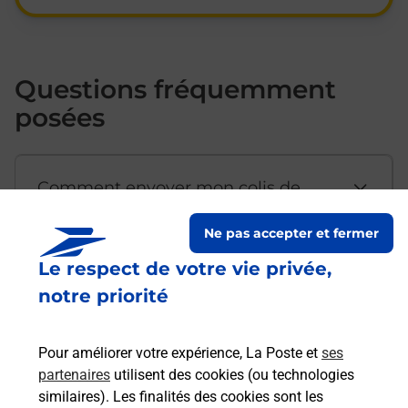
Questions fréquemment
posées
Comment envoyer mon colis de
chez moi ?
Ne pas accepter et fermer
Le respect de votre vie privée,
Est-il possible d’acheter un
notre priorité
emballage directement depuis un
bureau de Poste ?
Pour améliorer votre expérience, La Poste et
ses
partenaires
utilisent des cookies (ou technologies
Comment demander une
similaires). Les finalités des cookies sont les