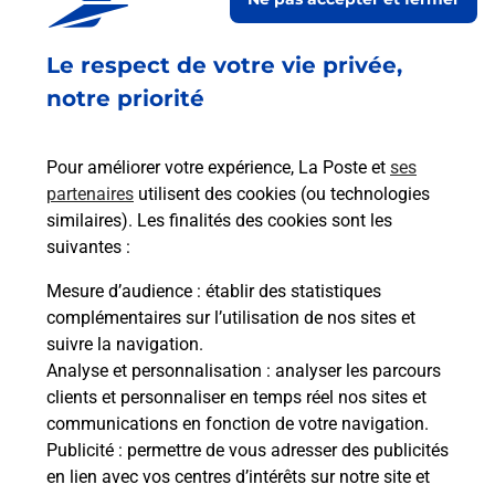
Le lien s'ouvre dans un nouvel onglet
Localiser les scanners à proximité
Le respect de votre vie privée,
notre priorité
Services
Pour améliorer votre expérience, La Poste et
ses
En savoir plus
En sa
partenaires
utilisent des cookies (ou technologies
similaires). Les finalités des cookies sont les
suivantes :
 St
Ach
dent
sui
re
Mesure d’audience
: établir des statistiques
Vous
complémentaires sur l’utilisation de nos sites et
de c
suivre la navigation.
télé
Analyse et personnalisation
: analyser les parcours
de P
clients et personnaliser en temps réel nos sites et
!
communications en fonction de votre navigation.
Publicité
: permettre de vous adresser des publicités
Acheter un iPhone neuf ou reconditionné
En
en lien avec vos centres d’intérêts sur notre site et