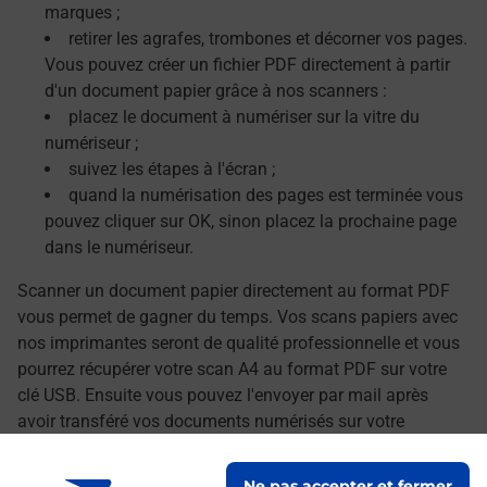
marques ;
retirer les agrafes, trombones et décorner vos pages.
Vous pouvez créer un fichier PDF directement à partir
d'un document papier grâce à nos scanners :
placez le document à numériser sur la vitre du
numériseur ;
suivez les étapes à l'écran ;
quand la numérisation des pages est terminée vous
pouvez cliquer sur OK, sinon placez la prochaine page
dans le numériseur.
Scanner un document papier directement au format PDF
vous permet de gagner du temps. Vos scans papiers avec
nos imprimantes seront de qualité professionnelle et vous
pourrez récupérer votre scan A4 au format PDF sur votre
clé USB. Ensuite vous pouvez l'envoyer par mail après
avoir transféré vos documents numérisés sur votre
ordinateur.
Ne pas accepter et fermer