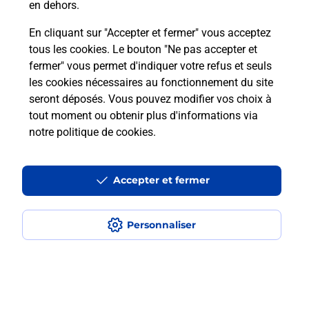
Vous recherchez un smartphone pas cher proche
en dehors.
de chez vous ? Découvrez notre offre de
En cliquant sur "Accepter et fermer" vous acceptez
téléphones iPhone Apple dans vos bureaux de
tous les cookies. Le bouton "Ne pas accepter et
Poste à SAINT POURCAIN SUR SIOULE (03500) !
fermer" vous permet d'indiquer votre refus et seuls
les cookies nécessaires au fonctionnement du site
En savoir plus
seront déposés. Vous pouvez modifier vos choix à
tout moment ou obtenir plus d'informations via
notre politique de cookies
.
Questions fréquemment posées
Accepter et fermer
Quel est le prix d’une numérisation ?
Personnaliser
Où faire des numérisations à
proximité ?