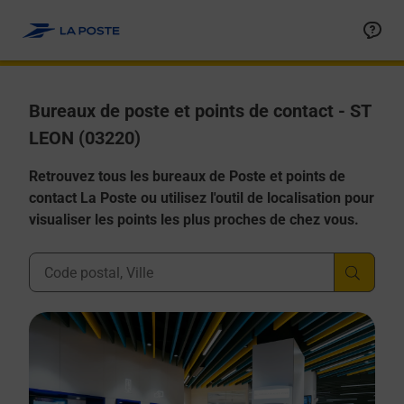
Allez au contenu
Afficher ou masquer la réponse
Afficher ou masquer la réponse
Afficher ou masquer la réponse
Afficher ou masquer la réponse
Afficher ou masquer la réponse
Bureaux de poste et points de contact - ST
LEON (03220)
Retrouvez tous les bureaux de Poste et points de
contact La Poste ou utilisez l'outil de localisation pour
visualiser les points les plus proches de chez vous.
Ville, Département, Code Postal