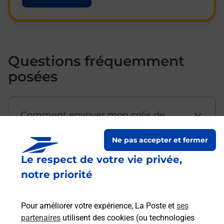
Questions fréquemment
posées
Comment envoyer mon colis de
chez moi ?
Ne pas accepter et fermer
Le respect de votre vie privée,
Est-il possible d’acheter un
notre priorité
emballage directement depuis un
bureau de Poste ?
Pour améliorer votre expérience, La Poste et
ses
partenaires
utilisent des cookies (ou technologies