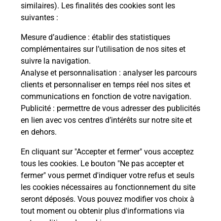
Comment demander une
similaires). Les finalités des cookies sont les
modification de livraison ?
suivantes :
Mesure d’audience
: établir des statistiques
complémentaires sur l’utilisation de nos sites et
Comment La Poste participe-t-elle
suivre la navigation.
à votre sécurité au quotidien ?
Analyse et personnalisation
: analyser les parcours
clients et personnaliser en temps réel nos sites et
communications en fonction de votre navigation.
Puis-je passer mon code de la route
Publicité
: permettre de vous adresser des publicités
avec La Poste et sous quelles
en lien avec vos centres d’intérêts sur notre site et
conditions ?
en dehors.
En cliquant sur "Accepter et fermer" vous acceptez
tous les cookies. Le bouton "Ne pas accepter et
fermer" vous permet d'indiquer votre refus et seuls
Localiser
Liste
Allier
ST LEON
les cookies nécessaires au fonctionnement du site
seront déposés. Vous pouvez modifier vos choix à
tout moment ou obtenir plus d'informations via