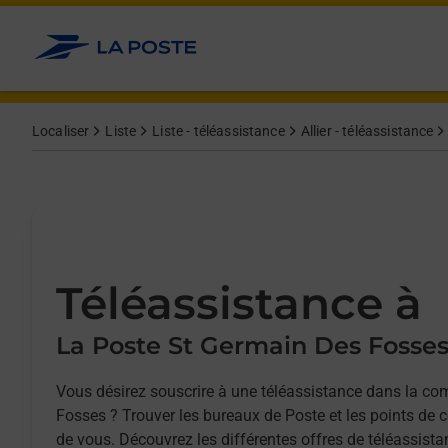
Allez au contenu
Afficher ou masquer la réponse
Afficher ou masquer la réponse
Afficher ou masquer la réponse
Localiser
Liste
Liste - téléassistance
Allier - téléassistance
Téléassistance à
La Poste St Germain Des Fosse
Vous désirez souscrire à une téléassistance dans la 
Fosses ? Trouver les bureaux de Poste et les points de 
de vous. Découvrez les différentes offres de téléassista