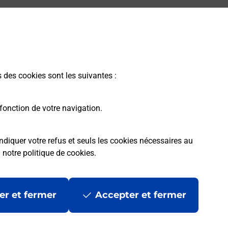
s des cookies sont les suivantes :
fonction de votre navigation.
ndiquer votre refus et seuls les cookies nécessaires au
a
notre politique de cookies
.
er et fermer
Accepter et fermer
les
Mentions légales
Données personnelles et cookies