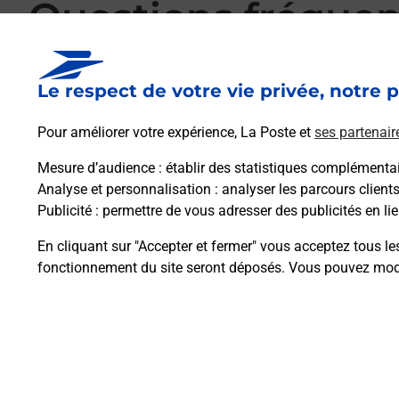
Questions fréque
Le respect de votre vie privée, notre p
La téléassistance classique avec médaillon 
Pour améliorer votre expérience, La Poste et
ses partenair
Mesure d’audience
: établir des statistiques complémentair
Comment fonctionne la téléassistance clas
Analyse et personnalisation
: analyser les parcours client
Publicité
: permettre de vous adresser des publicités en lie
Comment est installée la téléassistance cla
En cliquant sur "Accepter et fermer" vous acceptez tous le
fonctionnement du site seront déposés. Vous pouvez modi
Plan du site