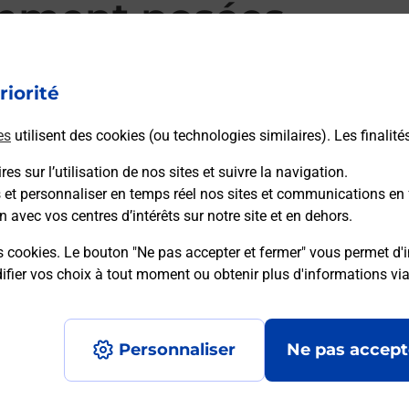
mment posées
riorité
d’alarme qu’est ce que c’est ?
es
utilisent des cookies (ou technologies similaires). Les finalité
es sur l’utilisation de nos sites et suivre la navigation.
sique ?
s et personnaliser en temps réel nos sites et communications en 
n avec vos centres d’intérêts sur notre site et en dehors.
ssique ?
s cookies. Le bouton "Ne pas accepter et fermer" vous permet d'i
fier vos choix à tout moment ou obtenir plus d'informations vi
Personnaliser
Ne pas accept
Accessibilité : partiellement conforme
Conditions contractuel