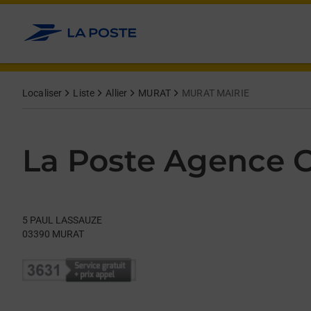
Le lien s'ouvre dans un nouvel onglet
Allez au contenu
Day of the Week
Get directions to La Poste Agence Communale at 5 PAUL LAS
Hours
Localiser
Liste
Allier
MURAT
MURAT MAIRIE
La Poste Agence
5 PAUL LASSAUZE
03390
MURAT