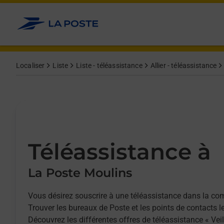
Allez au contenu
Afficher ou masquer la réponse
Afficher ou masquer la réponse
Afficher ou masquer la réponse
Localiser
Liste
Liste - téléassistance
Allier - téléassistance
Téléassistance à
La Poste Moulins
Vous désirez souscrire à une téléassistance dans la c
Trouver les bureaux de Poste et les points de contacts l
Découvrez les différentes offres de téléassistance « Vei