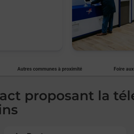
Autres communes à proximité
Foire aux
act proposant la té
ins
Le lien s'ouvre dans un nouvel onglet