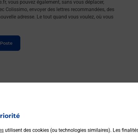
e.fr, vous pouvez également, sans vous déplacer,
vec Colissimo, envoyer des lettres recommandées, des
e nouvelle adresse. Le tout quand vous voulez, où vous
 Poste
riorité
es
utilisent des cookies (ou technologies similaires). Les finalité