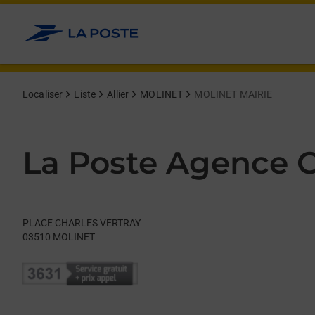
Le lien s'ouvre dans un nouvel onglet
Allez au contenu
Day of the Week
Get directions to La Poste Agence Communale at PLACE CHA
Hours
Localiser
Liste
Allier
MOLINET
MOLINET MAIRIE
La Poste Agence
PLACE CHARLES VERTRAY
03510
MOLINET