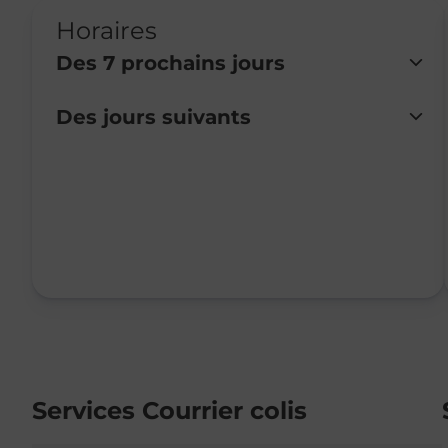
Horaires
Des 7 prochains jours
Des jours suivants
Lundi
Fermé
Mardi
08:15
-
12:15
Mercredi
08:30
-
11:30
Jeudi
08:30
-
11:30
Vendredi
Fermé
Samedi
Fermé
Dimanche
Fermé
Services Courrier colis