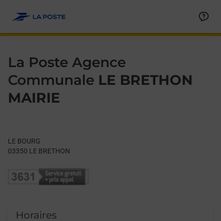
Le lien s'ouvre dans un nouvel onglet
Allez au contenu
Day of the Week
Get directions to La Poste Agence Communale at LE BOURG L
Hours
La Poste Agence
Communale
LE BRETHON
MAIRIE
LE BOURG
03350
LE BRETHON
Horaires