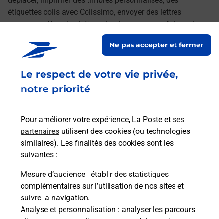
déplacer, imprimer des timbres personnalisés, des
étiquettes colis avec Colissimo, envoyer des lettres
recommandées, des lettres simples ou encore faire suivre
votre courrier à votre nouvelle adresse. Le tout quand vous
Ne pas accepter et fermer
voulez, où vous voulez.
Le respect de votre vie privée,
Découvrez toutes les offres et services en ligne de
La Poste
notre priorité
Pour améliorer votre expérience, La Poste et
ses
partenaires
utilisent des cookies (ou technologies
similaires). Les finalités des cookies sont les
suivantes :
Mesure d’audience
: établir des statistiques
complémentaires sur l’utilisation de nos sites et
suivre la navigation.
Analyse et personnalisation
: analyser les parcours