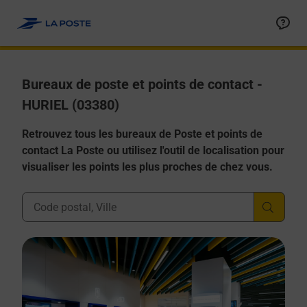
Allez au contenu
Afficher ou masquer la réponse
Afficher ou masquer la réponse
Afficher ou masquer la réponse
Afficher ou masquer la réponse
Afficher ou masquer la réponse
Bureaux de poste et points de contact -
HURIEL (03380)
Retrouvez tous les bureaux de Poste et points de
contact La Poste ou utilisez l'outil de localisation pour
visualiser les points les plus proches de chez vous.
Ville, Département, Code Postal