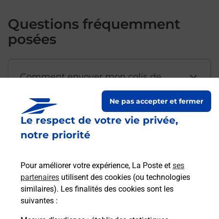
Questions fréquemment
posées
Comment envoyer mon colis de
chez moi ?
Ne pas accepter et fermer
Le respect de votre vie privée,
Est-il possible d’acheter un
notre priorité
emballage directement depuis un
bureau de Poste ?
Pour améliorer votre expérience, La Poste et
ses
partenaires
utilisent des cookies (ou technologies
Comment demander une
similaires). Les finalités des cookies sont les
modification de livraison ?
suivantes :