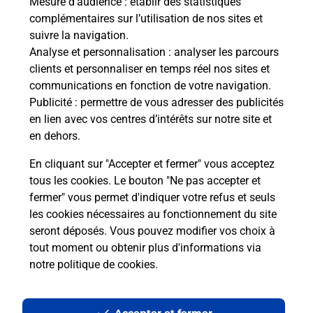
Mesure d’audience
: établir des statistiques
complémentaires sur l’utilisation de nos sites et
Comment La Poste participe-t-elle
suivre la navigation.
à votre sécurité au quotidien ?
Analyse et personnalisation
: analyser les parcours
clients et personnaliser en temps réel nos sites et
communications en fonction de votre navigation.
Puis-je passer mon code de la route
Publicité
: permettre de vous adresser des publicités
avec La Poste et sous quelles
en lien avec vos centres d’intérêts sur notre site et
conditions ?
en dehors.
En cliquant sur "Accepter et fermer" vous acceptez
tous les cookies. Le bouton "Ne pas accepter et
fermer" vous permet d'indiquer votre refus et seuls
Localiser
Liste
Allier
HURIEL
les cookies nécessaires au fonctionnement du site
seront déposés. Vous pouvez modifier vos choix à
tout moment ou obtenir plus d'informations via
notre politique de cookies
.
Plan du site
Accessibilité : partiellement conforme