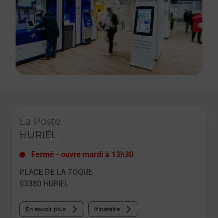
Le lien s'ouvre dans un nouvel onglet
La Poste
HURIEL
Fermé
-
ouvre mardi à
13h30
PLACE DE LA TOQUE
03380
HURIEL
En savoir plus
Itinéraire