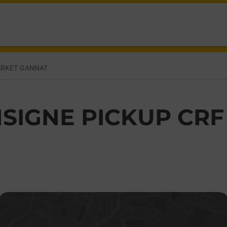
CITANES GANNAT,
ARKET GANNAT
SIGNE PICKUP CR