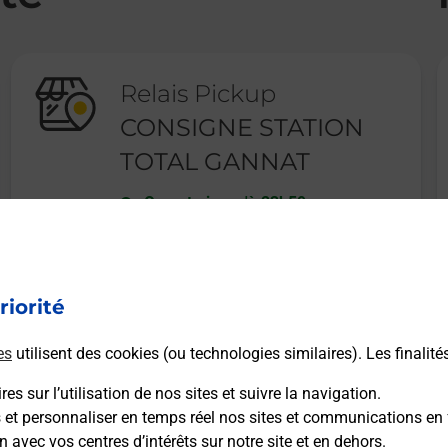
Relais Pickup
CONSIGNE STATION
TOTAL GANNAT
Ouvert
-
jusqu'à
23h59
6 AVENUE PIERRE MENDES FRANCE
03800
GANNAT
riorité
En savoir plus
es
utilisent des cookies (ou technologies similaires). Les finalité
es sur l’utilisation de nos sites et suivre la navigation.
s et personnaliser en temps réel nos sites et communications en 
n avec vos centres d’intérêts sur notre site et en dehors.