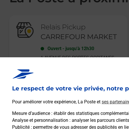
Relais Pickup
CARREFOUR MARKET
Ouvert
-
jusqu'à
12h30
1 AVENUE DES PORTES OCCITANES
03800
GANNAT
Le respect de votre vie privée, notre p
En savoir plus
Pour améliorer votre expérience, La Poste et
ses partenair
Mesure d’audience
: établir des statistiques complémentair
Analyse et personnalisation
: analyser les parcours client
Publicité
: permettre de vous adresser des publicités en lie