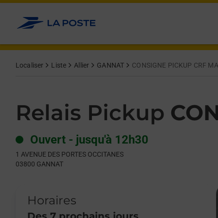
Le lien s'ouvre dans un nouvel onglet
Allez au contenu
Day of the Week
Get directions to Relais Pickup at 1 AVENUE DES PORTES OC
Hours
Localiser
Liste
Allier
GANNAT
CONSIGNE PICKUP CRF M
Relais Pickup
CON
Ouvert
-
jusqu'à
12h30
1 AVENUE DES PORTES OCCITANES
03800
GANNAT
Horaires
Des 7 prochains jours