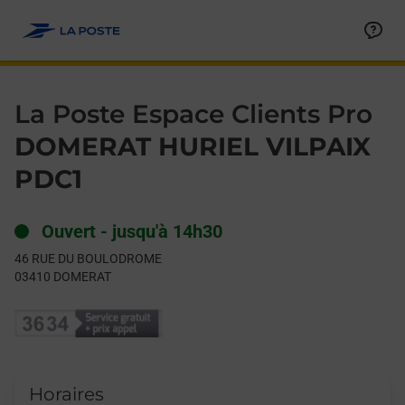
Le lien s'ouvre dans un nouvel onglet
Allez au contenu
Day of the Week
Get directions to La Poste Espace Clients Pro at 46 RUE DU
Hours
La Poste Espace Clients Pro
DOMERAT HURIEL VILPAIX
PDC1
Ouvert
-
jusqu'à
14h30
46 RUE DU BOULODROME
03410
DOMERAT
Horaires