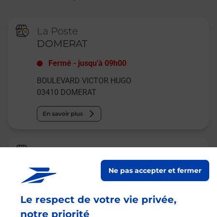
La Poste
DOMERAT
Fermé
-
jusqu'à
09h00
BOULEVARD VICTOR HUGO
03410
DOMERAT
En savoir plus
La Poste Agence Communale
MONTLUCON MAIRIE
Ne pas accepter et fermer
Ouvert
-
jusqu'à
12h30
Le respect de votre vie privée,
1 PLACE DANIELLE CASANOVA
03100
MONTLUCON
notre priorité