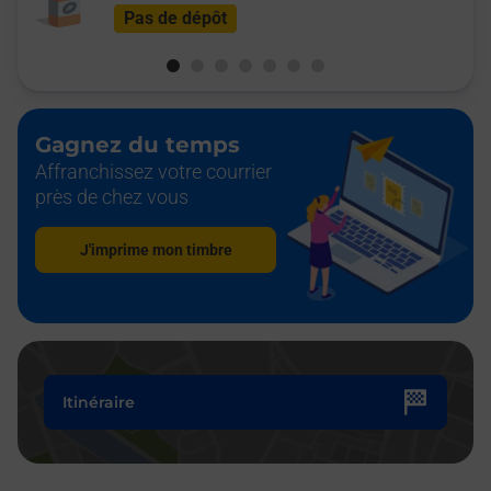
Pas de dépôt
Gagnez du temps
Affranchissez votre courrier
près de chez vous
J'imprime mon timbre
Itinéraire