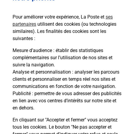
En savoir plus
Pour améliorer votre expérience, La Poste et
ses
partenaires
utilisent des cookies (ou technologies
Malin !
similaires). Les finalités des cookies sont les
suivantes :
La Poste
Mesure d’audience
: établir des statistiques
en ligne
complémentaires sur l’utilisation de nos sites et
suivre la navigation.
Ouvert 24h/24
Analyse et personnalisation
: analyser les parcours
clients et personnaliser en temps réel nos sites et
En savoir plus
communications en fonction de votre navigation.
Publicité
: permettre de vous adresser des publicités
en lien avec vos centres d’intérêts sur notre site et
Recherchez un autre point de contact
en dehors.
En cliquant sur "Accepter et fermer" vous acceptez
tous les cookies. Le bouton "Ne pas accepter et
Localiser
Liste
Allier
DOMERAT