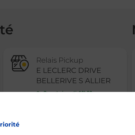
té
Relais Pickup
E LECLERC DRIVE
BELLERIVE S ALLIER
Ouvert
-
jusqu'à
19h30
24 ROUTE DE CHARMEIL
03700
BELLERIVE SUR ALLIER
riorité
En savoir plus