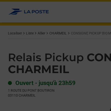
Le lien s'ouvre dans un nouvel onglet
Allez au contenu
Day of the Week
Get directions to Relais Pickup at 1 ROUTE DU PONT BOUTIR
Hours
Localiser
Liste
Allier
CHARMEIL
CONSIGNE PICKUP BIO
Relais Pickup
CON
CHARMEIL
Ouvert
-
jusqu'à
23h59
1 ROUTE DU PONT BOUTIRON
03110
CHARMEIL