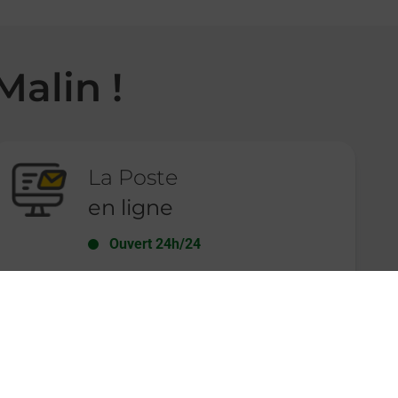
Malin !
La Poste
en ligne
Ouvert 24h/24
En savoir plus