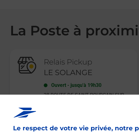
La Poste à proximi
Relais Pickup
LE SOLANGE
Ouvert
-
jusqu'à
19h30
28 ROUTE DE SAINT POURCAIN SUR
SIOULE
03110
CHARMEIL
Le respect de votre vie privée, notre p
En savoir plus