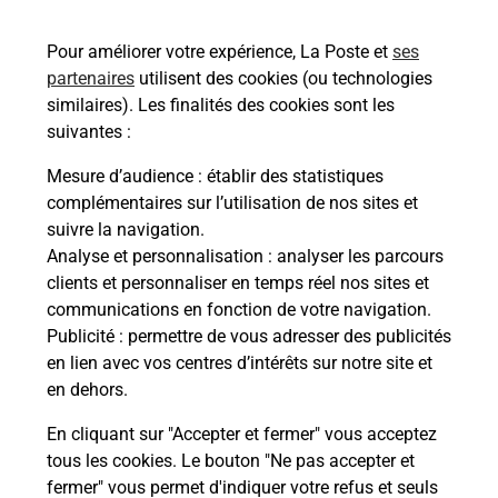
03140
FLEURIEL
Pour améliorer votre expérience, La Poste et
ses
En savoir plus
partenaires
utilisent des cookies (ou technologies
similaires). Les finalités des cookies sont les
Malin !
suivantes :
Mesure d’audience
: établir des statistiques
La Poste
complémentaires sur l’utilisation de nos sites et
en ligne
suivre la navigation.
Analyse et personnalisation
: analyser les parcours
Ouvert 24h/24
clients et personnaliser en temps réel nos sites et
communications en fonction de votre navigation.
En savoir plus
Publicité
: permettre de vous adresser des publicités
en lien avec vos centres d’intérêts sur notre site et
en dehors.
Recherchez un autre point de contact
En cliquant sur "Accepter et fermer" vous acceptez
tous les cookies. Le bouton "Ne pas accepter et
fermer" vous permet d'indiquer votre refus et seuls