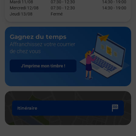
Mardi 11/08
07:30
-
12:30
14:30
-
19:00
Mercredi 12/08
07:30
-
12:30
14:30
-
19:00
Jeudi 13/08
Fermé
Gagnez du temps
Affranchissez votre courrier
de chez vous
J'imprime mon timbre !
Itinéraire