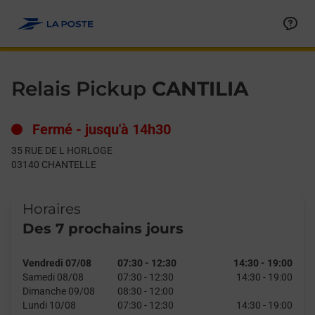
Le lien s'ouvre dans un nouvel onglet
Allez au contenu
Day of the Week
Get directions to Relais Pickup at 35 RUE DE L HORLOGE CHAN
Hours
Relais Pickup
CANTILIA
Fermé
-
jusqu'à
14h30
35 RUE DE L HORLOGE
03140
CHANTELLE
Horaires
Des 7 prochains jours
Vendredi 07/08
07:30
-
12:30
14:30
-
19:00
Samedi 08/08
07:30
-
12:30
14:30
-
19:00
Dimanche 09/08
08:30
-
12:00
Lundi 10/08
07:30
-
12:30
14:30
-
19:00