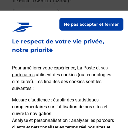
de Poste à CERILLY (03350) !
En savoir plus
Ne pas accepter et fermer
En savoir plus
Le respect de votre vie privée,
Souscrire à la téléassistance
notre priorité
Besoin d’un système de téléassistance à l’intérieur
et/ou à l’extérieur de votre domicile ? Découvrez
Pour améliorer votre expérience, La Poste et
ses
les offres téléalarme dans votre bureau de Poste à
partenaires
utilisent des cookies (ou technologies
CERILLY.
similaires). Les finalités des cookies sont les
suivantes :
En savoir plus
Mesure d’audience
: établir des statistiques
En savoir plus
complémentaires sur l’utilisation de nos sites et
France Services
suivre la navigation.
Analyse et personnalisation
: analyser les parcours
Vous souhaitez être accompagné dans vos
clients et personnaliser en temps réel nos sites et