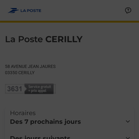
Le lien s'ouvre dans un nouvel onglet
Allez au contenu
Day of the Week
Get directions to La Poste at 58 AVENUE JEAN JAURES CERILLY
Hours
La Poste
CERILLY
58 AVENUE JEAN JAURES
03350
CERILLY
Horaires
Des 7 prochains jours
Lundi
Fermé
Des jours suivants