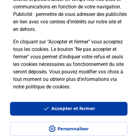
démarches administratives ? Rendez-vous dans
communications en fonction de votre navigation.
votre bureau de poste labellisé France services à
Publicité
: permettre de vous adresser des publicités
CERILLY (03350)
en lien avec vos centres d’intérêts sur notre site et
en dehors.
En savoir plus
En cliquant sur "Accepter et fermer" vous acceptez
tous les cookies. Le bouton "Ne pas accepter et
fermer" vous permet d'indiquer votre refus et seuls
Localiser
Liste
Allier
CERILLY
CERILLY
les cookies nécessaires au fonctionnement du site
seront déposés. Vous pouvez modifier vos choix à
tout moment ou obtenir plus d'informations via
notre politique de cookies
.
Plan du site
Accessibilité : partiellement conforme
Accepter et fermer
Conditions contractuelles
Personnaliser
Mentions légales