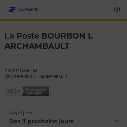
Le lien s'ouvre dans un nouvel onglet
Allez au contenu
Day of the Week
Get directions to La Poste at 7 RUE DU MOULIN BOURBON L 
Hours
La Poste
BOURBON L
ARCHAMBAULT
7 RUE DU MOULIN
03160
BOURBON L ARCHAMBAULT
Horaires
Des 7 prochains jours