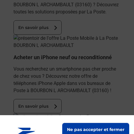
BOURBON L ARCHAMBAULT (03160) ? Découvrez
toutes les solutions proposées par La Poste.
En savoir plus
En savoir plus
Acheter un iPhone neuf ou reconditionné
Vous recherchez un smartphone pas cher proche
de chez vous ? Découvrez notre offre de
téléphones iPhone Apple dans vos bureaux de
Poste à BOURBON L ARCHAMBAULT (03160) !
En savoir plus
En savoir plus
Ne pas accepter et fermer