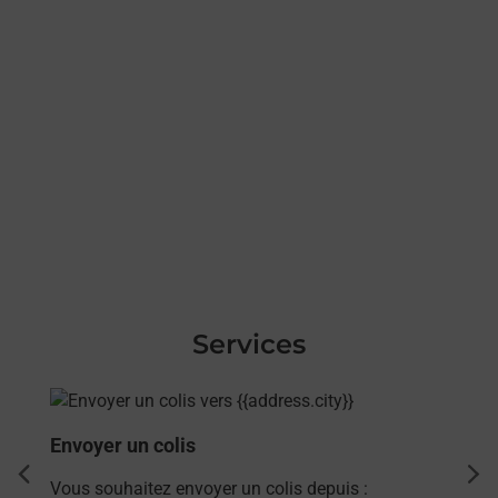
Services
En savoir plus
Envoyer un colis
dent
sui
Vous souhaitez envoyer un colis depuis :