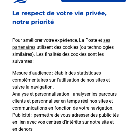
Acheter un smartphone Samsung
Le respect de votre vie privée,
Vous recherchez un smartphone pas cher proche
de chez vous ? Découvrez notre offre de
notre priorité
téléphones mobiles Samsung dans vos bureaux
de Poste à BOURBON L ARCHAMBAULT (03160) !
Pour améliorer votre expérience, La Poste et
ses
partenaires
utilisent des cookies (ou technologies
En savoir plus
similaires). Les finalités des cookies sont les
En savoir plus
suivantes :
Mesure d’audience
: établir des statistiques
Souscrire à la téléassistance
complémentaires sur l’utilisation de nos sites et
suivre la navigation.
Besoin d’un système de téléassistance à l’intérieur
Analyse et personnalisation
: analyser les parcours
et/ou à l’extérieur de votre domicile ? Découvrez
clients et personnaliser en temps réel nos sites et
les offres téléalarme dans votre bureau de Poste à
communications en fonction de votre navigation.
BOURBON L ARCHAMBAULT.
Publicité
: permettre de vous adresser des publicités
en lien avec vos centres d’intérêts sur notre site et
En savoir plus
en dehors.