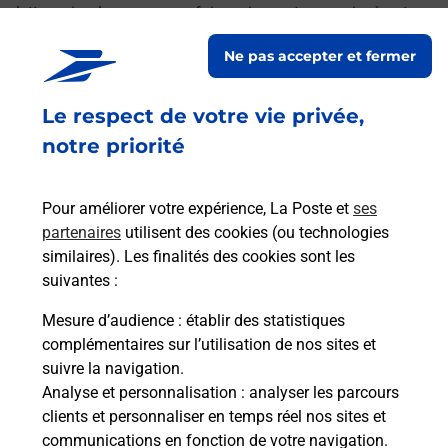
lettres simples ou encore faire suivre votre courrier à votre
nouvelle adresse. Le tout quand vous voulez, où vous
Ne pas accepter et fermer
voulez.
Le respect de votre vie privée,
Découvrez toutes les offres et services en ligne de
La Poste
notre priorité
Pour améliorer votre expérience, La Poste et
ses
partenaires
utilisent des cookies (ou technologies
similaires). Les finalités des cookies sont les
suivantes :
Mesure d’audience
: établir des statistiques
complémentaires sur l’utilisation de nos sites et
suivre la navigation.
Analyse et personnalisation
: analyser les parcours
clients et personnaliser en temps réel nos sites et
communications en fonction de votre navigation.