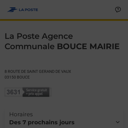
Le lien s'ouvre dans un nouvel onglet
Allez au contenu
Day of the Week
Get directions to La Poste Agence Communale at 8 ROUTE D
Hours
La Poste Agence
Communale
BOUCE MAIRIE
8 ROUTE DE SAINT GERAND DE VAUX
03150
BOUCE
Horaires
Des 7 prochains jours