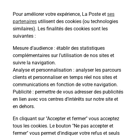
03150
CRECHY
Pour améliorer votre expérience, La Poste et
ses
En savoir plus
partenaires
utilisent des cookies (ou technologies
similaires). Les finalités des cookies sont les
Malin !
suivantes :
Mesure d’audience
: établir des statistiques
La Poste
complémentaires sur l’utilisation de nos sites et
en ligne
suivre la navigation.
Analyse et personnalisation
: analyser les parcours
Ouvert 24h/24
clients et personnaliser en temps réel nos sites et
communications en fonction de votre navigation.
En savoir plus
Publicité
: permettre de vous adresser des publicités
en lien avec vos centres d’intérêts sur notre site et
en dehors.
Recherchez un autre point de contact
En cliquant sur "Accepter et fermer" vous acceptez
tous les cookies. Le bouton "Ne pas accepter et
fermer" vous permet d'indiquer votre refus et seuls