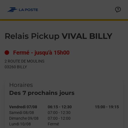
Le lien s'ouvre dans un nouvel onglet
Allez au contenu
Day of the Week
Get directions to Relais Pickup at 2 ROUTE DE MOULINS BILLY,
Hours
Relais Pickup
VIVAL BILLY
Fermé
-
jusqu'à
15h00
2 ROUTE DE MOULINS
03260
BILLY
Horaires
Des 7 prochains jours
Vendredi 07/08
06:15
-
12:30
15:00
-
19:15
Samedi 08/08
07:00
-
12:30
Dimanche 09/08
07:00
-
12:00
Lundi 10/08
Fermé