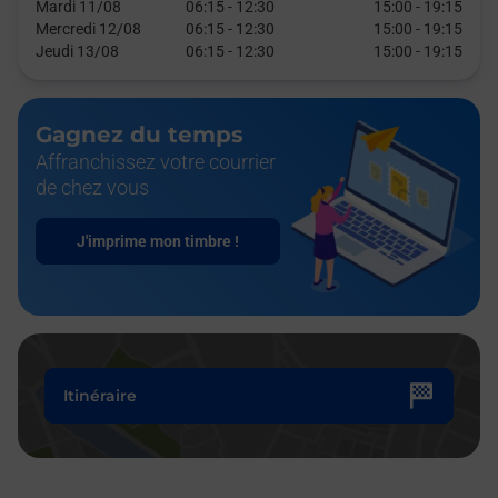
Mardi 11/08
06:15
-
12:30
15:00
-
19:15
Mercredi 12/08
06:15
-
12:30
15:00
-
19:15
Jeudi 13/08
06:15
-
12:30
15:00
-
19:15
Gagnez du temps
Affranchissez votre courrier
de chez vous
J'imprime mon timbre !
Itinéraire