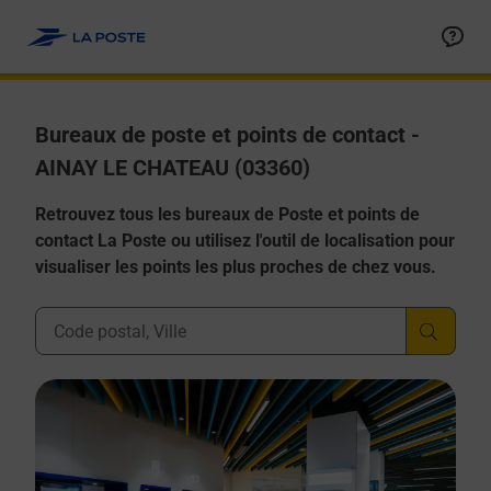
Allez au contenu
Afficher ou masquer la réponse
Afficher ou masquer la réponse
Afficher ou masquer la réponse
Afficher ou masquer la réponse
Afficher ou masquer la réponse
Bureaux de poste et points de contact -
AINAY LE CHATEAU (03360)
Retrouvez tous les bureaux de Poste et points de
contact La Poste ou utilisez l'outil de localisation pour
visualiser les points les plus proches de chez vous.
Ville, Département, Code Postal