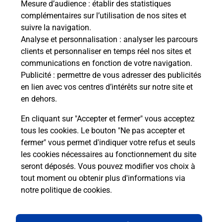
Mesure d’audience
: établir des statistiques
complémentaires sur l’utilisation de nos sites et
suivre la navigation.
Comment La Poste participe-t-elle
Analyse et personnalisation
: analyser les parcours
à votre sécurité au quotidien ?
clients et personnaliser en temps réel nos sites et
communications en fonction de votre navigation.
Publicité
: permettre de vous adresser des publicités
Puis-je passer mon code de la route
en lien avec vos centres d’intérêts sur notre site et
avec La Poste et sous quelles
en dehors.
conditions ?
En cliquant sur "Accepter et fermer" vous acceptez
tous les cookies. Le bouton "Ne pas accepter et
fermer" vous permet d'indiquer votre refus et seuls
les cookies nécessaires au fonctionnement du site
Localiser
Liste
Allier
AINAY LE CHATEAU
seront déposés. Vous pouvez modifier vos choix à
tout moment ou obtenir plus d'informations via
notre politique de cookies
.
Plan du site