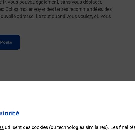
e.fr, vous pouvez également, sans vous déplacer,
vec Colissimo, envoyer des lettres recommandées, des
e nouvelle adresse. Le tout quand vous voulez, où vous
 Poste
riorité
es
utilisent des cookies (ou technologies similaires). Les finalité