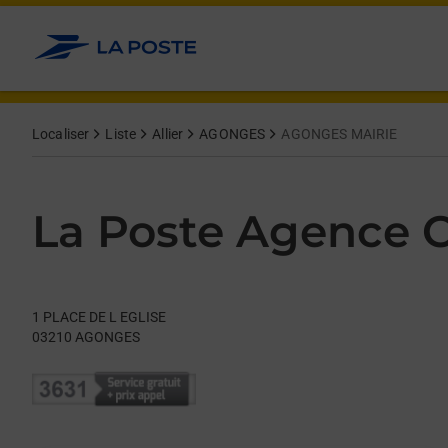
Le lien s'ouvre dans un nouvel onglet
Allez au contenu
Day of the Week
Get directions to La Poste Agence Communale at 1 PLACE DE
Hours
Localiser
Liste
Allier
AGONGES
AGONGES MAIRIE
La Poste Agence
1 PLACE DE L EGLISE
03210
AGONGES