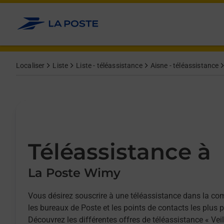
Allez au contenu
Afficher ou masquer la réponse
Afficher ou masquer la réponse
Afficher ou masquer la réponse
Localiser
Liste
Liste - téléassistance
Aisne - téléassistance
Téléassistance à
La Poste Wimy
Vous désirez souscrire à une téléassistance dans la 
les bureaux de Poste et les points de contacts les plus 
Découvrez les différentes offres de téléassistance « Vei