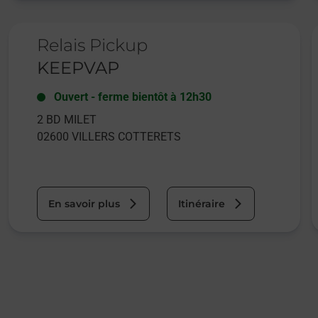
Le lien s'ouvre dans un nouvel onglet
L
Relais Pickup
KEEPVAP
Ouvert
-
ferme bientôt à
12h30
2 BD MILET
02600
VILLERS COTTERETS
En savoir plus
Itinéraire