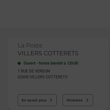
Le lien s'ouvre dans un nouvel onglet
La Poste
VILLERS COTTERETS
Ouvert
-
ferme bientôt à
12h30
1 RUE DE VERDUN
02600
VILLERS COTTERETS
En savoir plus
Itinéraire