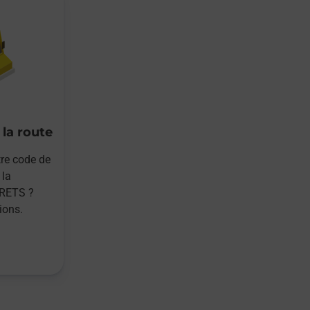
 la route
re code de
 la
RETS ?
ions.