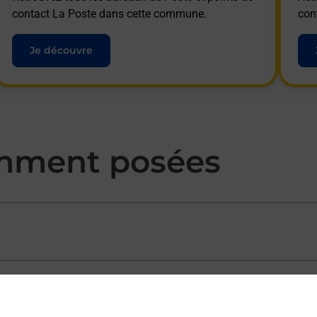
contact La Poste dans cette commune.
con
Je découvre
mment posées
ectement depuis un bureau de Poste ?