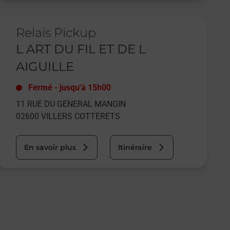
e lien s'ouvre dans un nouvel onglet
Relais Pickup
L ART DU FIL ET DE L
AIGUILLE
Fermé
-
jusqu'à
15h00
11 RUE DU GENERAL MANGIN
02600
VILLERS COTTERETS
En savoir plus
Itinéraire