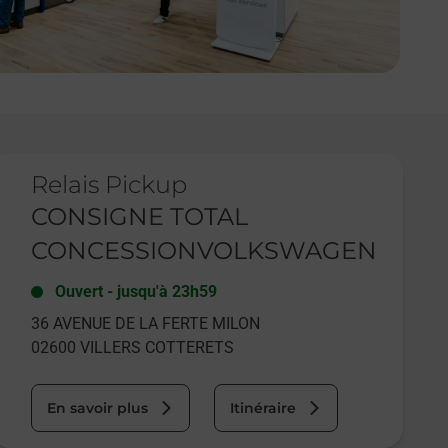
e lien s'ouvre dans un nouvel onglet
Relais Pickup
CONSIGNE TOTAL
CONCESSIONVOLKSWAGEN
Ouvert
-
jusqu'à
23h59
36 AVENUE DE LA FERTE MILON
02600
VILLERS COTTERETS
En savoir plus
Itinéraire