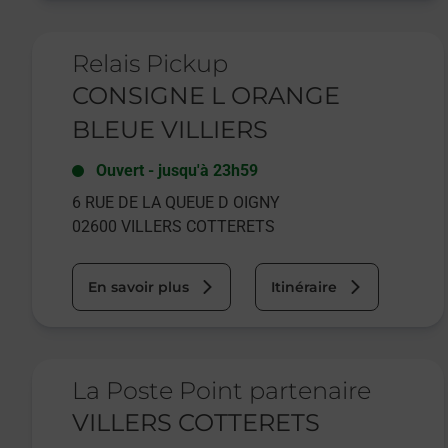
Le lien s'ouvre dans un nouvel onglet
Relais Pickup
CONSIGNE L ORANGE
BLEUE VILLIERS
Ouvert
-
jusqu'à
23h59
6 RUE DE LA QUEUE D OIGNY
02600
VILLERS COTTERETS
En savoir plus
Itinéraire
Le lien s'ouvre dans un nouvel onglet
La Poste Point partenaire
VILLERS COTTERETS