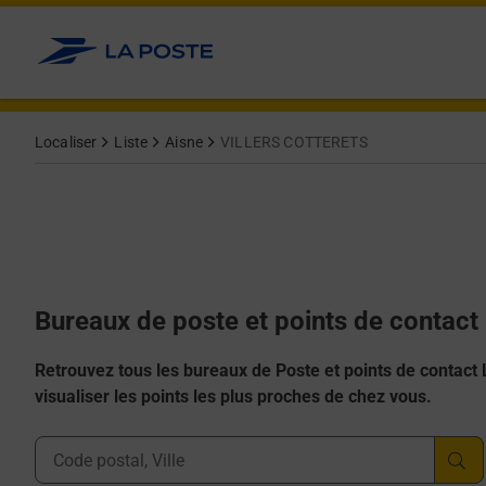
Allez au contenu
Afficher ou masquer la réponse
Afficher ou masquer la réponse
Afficher ou masquer la réponse
Afficher ou masquer la réponse
Afficher ou masquer la réponse
Localiser
Liste
Aisne
VILLERS COTTERETS
Bureaux de poste et points de conta
Retrouvez tous les bureaux de Poste et points de contact La
visualiser les points les plus proches de chez vous.
Ville, Département, Code Postal