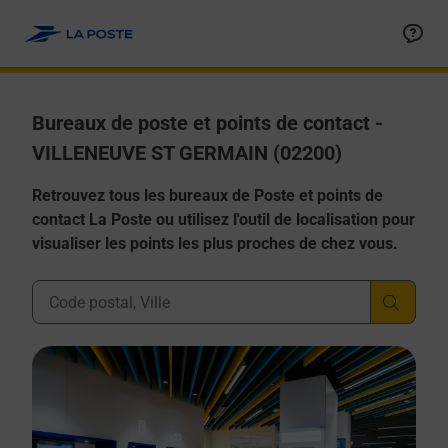
Allez au contenu
Afficher ou masquer la réponse
Afficher ou masquer la réponse
Afficher ou masquer la réponse
Afficher ou masquer la réponse
Afficher ou masquer la réponse
Bureaux de poste et points de contact -
VILLENEUVE ST GERMAIN (02200)
Retrouvez tous les bureaux de Poste et points de
contact La Poste ou utilisez l'outil de localisation pour
visualiser les points les plus proches de chez vous.
Ville, Département, Code Postal