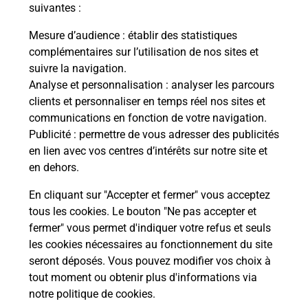
modification de livraison ?
suivantes :
Mesure d’audience
: établir des statistiques
complémentaires sur l’utilisation de nos sites et
Comment La Poste participe-t-elle
suivre la navigation.
à votre sécurité au quotidien ?
Analyse et personnalisation
: analyser les parcours
clients et personnaliser en temps réel nos sites et
communications en fonction de votre navigation.
Puis-je passer mon code de la route
Publicité
: permettre de vous adresser des publicités
avec La Poste et sous quelles
en lien avec vos centres d’intérêts sur notre site et
conditions ?
en dehors.
En cliquant sur "Accepter et fermer" vous acceptez
tous les cookies. Le bouton "Ne pas accepter et
fermer" vous permet d'indiquer votre refus et seuls
Localiser
Liste
Aisne
VILLENEUVE ST GERMAIN
les cookies nécessaires au fonctionnement du site
seront déposés. Vous pouvez modifier vos choix à
tout moment ou obtenir plus d'informations via
notre politique de cookies
.