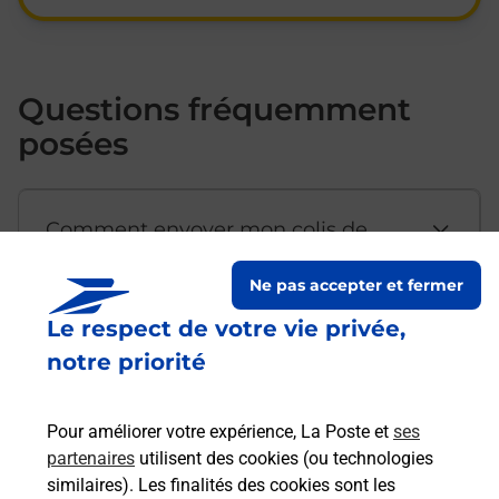
Questions fréquemment
posées
Comment envoyer mon colis de
chez moi ?
Ne pas accepter et fermer
Le respect de votre vie privée,
Est-il possible d’acheter un
notre priorité
emballage directement depuis un
bureau de Poste ?
Pour améliorer votre expérience, La Poste et
ses
partenaires
utilisent des cookies (ou technologies
Comment demander une
similaires). Les finalités des cookies sont les