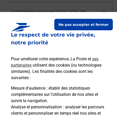
Comment envoyer mon colis de
chez moi ?
Ne pas accepter et fermer
Le respect de votre vie privée,
Est-il possible d’acheter un
notre priorité
emballage directement depuis un
bureau de Poste ?
Pour améliorer votre expérience, La Poste et
ses
partenaires
utilisent des cookies (ou technologies
Comment demander une
similaires). Les finalités des cookies sont les
modification de livraison ?
suivantes :
Mesure d’audience
: établir des statistiques
complémentaires sur l’utilisation de nos sites et
Comment La Poste participe-t-elle
suivre la navigation.
à votre sécurité au quotidien ?
Analyse et personnalisation
: analyser les parcours
clients et personnaliser en temps réel nos sites et