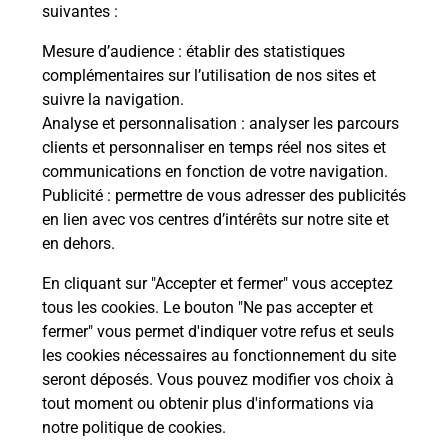
modification de livraison ?
suivantes :
Mesure d’audience
: établir des statistiques
complémentaires sur l’utilisation de nos sites et
Comment La Poste participe-t-elle
suivre la navigation.
à votre sécurité au quotidien ?
Analyse et personnalisation
: analyser les parcours
clients et personnaliser en temps réel nos sites et
communications en fonction de votre navigation.
Puis-je passer mon code de la route
Publicité
: permettre de vous adresser des publicités
avec La Poste et sous quelles
en lien avec vos centres d’intérêts sur notre site et
conditions ?
en dehors.
En cliquant sur "Accepter et fermer" vous acceptez
tous les cookies. Le bouton "Ne pas accepter et
fermer" vous permet d'indiquer votre refus et seuls
Localiser
Liste
Aisne
TRELOU SUR MARNE
les cookies nécessaires au fonctionnement du site
seront déposés. Vous pouvez modifier vos choix à
tout moment ou obtenir plus d'informations via
notre politique de cookies
.