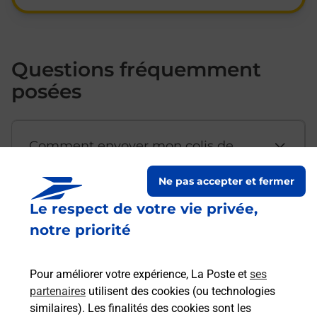
Questions fréquemment
posées
Comment envoyer mon colis de
chez moi ?
Ne pas accepter et fermer
Le respect de votre vie privée,
Est-il possible d’acheter un
notre priorité
emballage directement depuis un
bureau de Poste ?
Pour améliorer votre expérience, La Poste et
ses
partenaires
utilisent des cookies (ou technologies
Comment demander une
similaires). Les finalités des cookies sont les