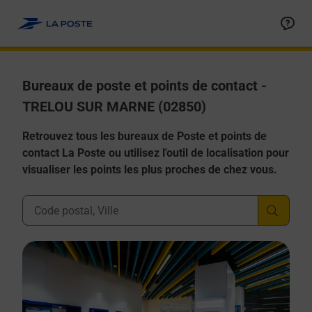
Allez au contenu
Afficher ou masquer la réponse
Afficher ou masquer la réponse
Afficher ou masquer la réponse
Afficher ou masquer la réponse
Afficher ou masquer la réponse
Bureaux de poste et points de contact -
TRELOU SUR MARNE (02850)
Retrouvez tous les bureaux de Poste et points de
contact La Poste ou utilisez l'outil de localisation pour
visualiser les points les plus proches de chez vous.
Ville, Département, Code Postal