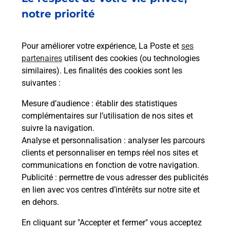
Questions fréquemment
notre priorité
posées
Pour améliorer votre expérience, La Poste et
ses
partenaires
utilisent des cookies (ou technologies
La téléassistance classique avec
similaires). Les finalités des cookies sont les
médaillon d’alarme qu’est ce que
suivantes :
c’est ?
Mesure d’audience
: établir des statistiques
complémentaires sur l’utilisation de nos sites et
Comment fonctionne la
suivre la navigation.
téléassistance classique ?
Analyse et personnalisation
: analyser les parcours
clients et personnaliser en temps réel nos sites et
communications en fonction de votre navigation.
Publicité
: permettre de vous adresser des publicités
Comment est installée la
en lien avec vos centres d’intérêts sur notre site et
téléassistance classique ?
en dehors.
En cliquant sur "Accepter et fermer" vous acceptez