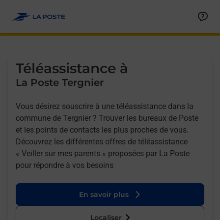
Allez au contenu
Afficher ou masquer la réponse
Afficher ou masquer la réponse
Afficher ou masquer la réponse
Téléassistance à
La Poste Tergnier
Vous désirez souscrire à une téléassistance dans la
commune de Tergnier ? Trouver les bureaux de Poste
et les points de contacts les plus proches de vous.
Découvrez les différentes offres de téléassistance
« Veiller sur mes parents » proposées par La Poste
pour répondre à vos besoins
En savoir plus
Localiser