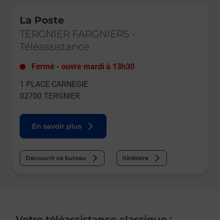
Le lien s'ouvre dans un nouvel onglet
La Poste
TERGNIER FARGNIERS
-
Téléassistance
Fermé
-
ouvre mardi à
13h30
1 PLACE CARNEGIE
02700
TERGNIER
En savoir plus
Découvrir ce bureau
Itinéraire
Votre téléassistance classique :