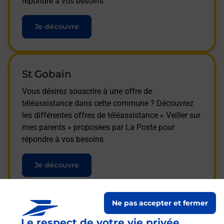
répondre à vos besoins
Je découvre
St Gobain
Vous désirez souscrire à une offre de
téléassistance dans cette commune ? Découvrez
les différentes offres de téléassistance « Veiller sur
mes parents » proposées par La Poste pour
répondre à vos besoins
Je découvre
Ne pas accepter et fermer
Le respect de votre vie privée,