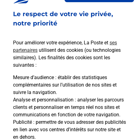
Fermé
Le respect de votre vie privée,
54 RUE DE CHATEAUDUN
02700
TERGNIER
notre priorité
En savoir plus
Pour améliorer votre expérience, La Poste et
ses
partenaires
utilisent des cookies (ou technologies
Malin !
similaires). Les finalités des cookies sont les
suivantes :
La Poste
Mesure d’audience
: établir des statistiques
en ligne
complémentaires sur l’utilisation de nos sites et
suivre la navigation.
Ouvert 24h/24
Analyse et personnalisation
: analyser les parcours
clients et personnaliser en temps réel nos sites et
En savoir plus
communications en fonction de votre navigation.
Publicité
: permettre de vous adresser des publicités
en lien avec vos centres d’intérêts sur notre site et
Recherchez un autre point de contact
en dehors.