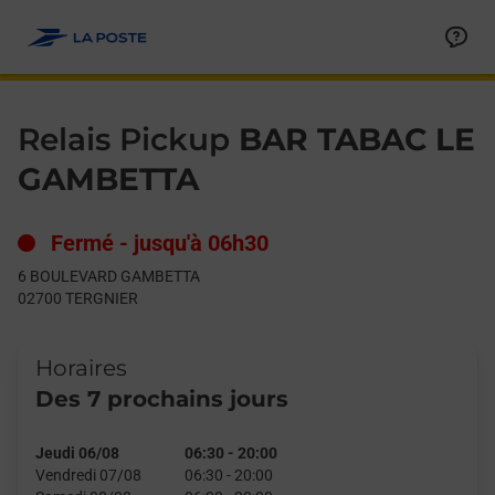
Le lien s'ouvre dans un nouvel onglet
Allez au contenu
Day of the Week
Get directions to Relais Pickup at 6 BOULEVARD GAMBETTA T
Hours
Relais Pickup
BAR TABAC LE
GAMBETTA
Fermé
-
jusqu'à
06h30
6 BOULEVARD GAMBETTA
02700
TERGNIER
Horaires
Des 7 prochains jours
Jeudi 06/08
06:30
-
20:00
Vendredi 07/08
06:30
-
20:00