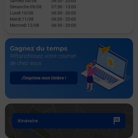
Samedi 08/08
06:30
-
20:00
Dimanche 09/08
07:30
-
13:00
Lundi 10/08
06:30
-
20:00
Mardi 11/08
06:30
-
20:00
Mercredi 12/08
06:30
-
20:00
Gagnez du temps
Affranchissez votre courrier
de chez vous
J'imprime mon timbre !
Itinéraire