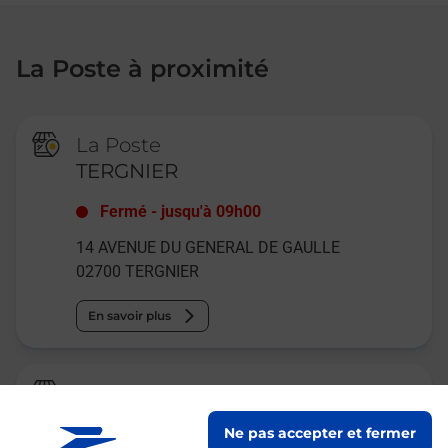
La Poste à proximité
La Poste
TERGNIER
Fermé
-
jusqu'à
09h00
14 AVENUE DU GENERAL DE GAULLE
02700
TERGNIER
En savoir plus
Relais Pickup
LE FOURNIL DE SOPHIE
Ne pas accepter et fermer