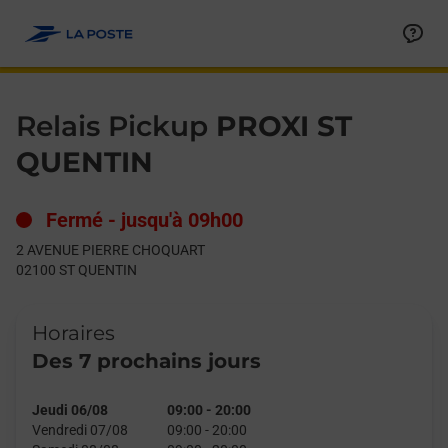
Le lien s'ouvre dans un nouvel onglet
Allez au contenu
Day of the Week
Get directions to Relais Pickup at 2 AVENUE PIERRE CHOQUAR
Hours
Relais Pickup
PROXI ST
QUENTIN
Fermé
-
jusqu'à
09h00
2 AVENUE PIERRE CHOQUART
02100
ST QUENTIN
Horaires
Des 7 prochains jours
Jeudi 06/08
09:00
-
20:00
Vendredi 07/08
09:00
-
20:00