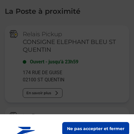
La Poste à proximité
Relais Pickup
CONSIGNE ELEPHANT BLEU ST
QUENTIN
Ouvert
-
jusqu'à
23h59
174 RUE DE GUISE
02100
ST QUENTIN
En savoir plus
La Poste
SAINT QUENTIN FAUBOURG D
Ne pas accepter et fermer
ISLE