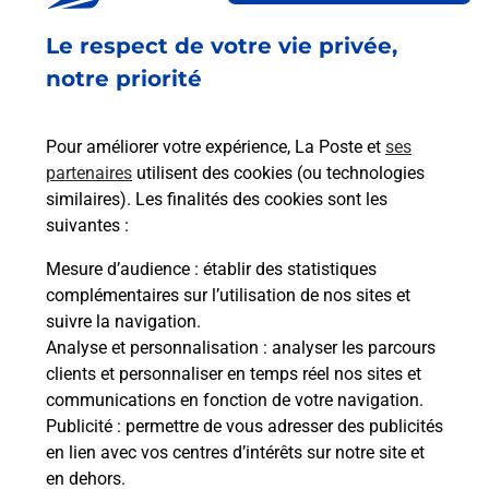
Fermé
-
ouvre lundi à
09h00
Le respect de votre vie privée,
9 PLACE STALINGRAD
notre priorité
02100
ST QUENTIN
Pour améliorer votre expérience, La Poste et
ses
En savoir plus
partenaires
utilisent des cookies (ou technologies
similaires). Les finalités des cookies sont les
Malin !
suivantes :
Mesure d’audience
: établir des statistiques
La Poste
complémentaires sur l’utilisation de nos sites et
en ligne
suivre la navigation.
Analyse et personnalisation
: analyser les parcours
Ouvert 24h/24
clients et personnaliser en temps réel nos sites et
communications en fonction de votre navigation.
En savoir plus
Publicité
: permettre de vous adresser des publicités
en lien avec vos centres d’intérêts sur notre site et
en dehors.