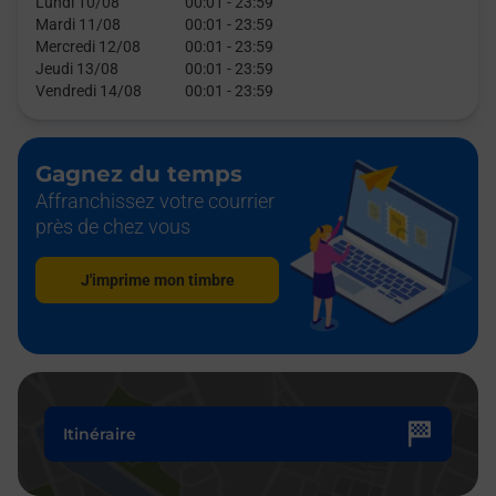
Lundi 10/08
00:01
-
23:59
Mardi 11/08
00:01
-
23:59
Mercredi 12/08
00:01
-
23:59
Jeudi 13/08
00:01
-
23:59
Vendredi 14/08
00:01
-
23:59
Gagnez du temps
Affranchissez votre courrier
près de chez vous
J'imprime mon timbre
Itinéraire