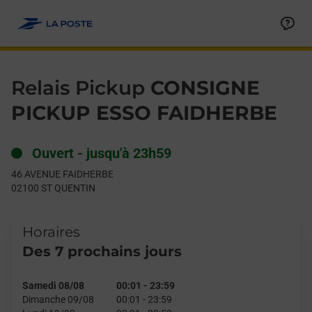
Le lien s'ouvre dans un nouvel onglet
Allez au contenu
Day of the Week
Get directions to Relais Pickup at 46 AVENUE FAIDHERBE ST Q
Hours
Relais Pickup
CONSIGNE
PICKUP ESSO FAIDHERBE
Ouvert
-
jusqu'à
23h59
46 AVENUE FAIDHERBE
02100
ST QUENTIN
Horaires
Des 7 prochains jours
Samedi 08/08
00:01
-
23:59
Dimanche 09/08
00:01
-
23:59