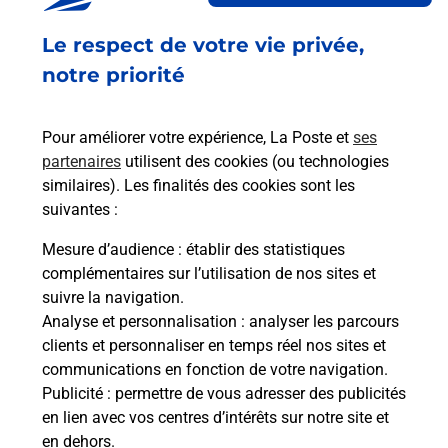
Fermé
-
jusqu'à
08h00
Le respect de votre vie privée,
1 RUE DE VERMAND
02100
ST QUENTIN
notre priorité
En savoir plus
Pour améliorer votre expérience, La Poste et
ses
partenaires
utilisent des cookies (ou technologies
Malin !
similaires). Les finalités des cookies sont les
suivantes :
La Poste
Mesure d’audience
: établir des statistiques
en ligne
complémentaires sur l’utilisation de nos sites et
suivre la navigation.
Ouvert 24h/24
Analyse et personnalisation
: analyser les parcours
clients et personnaliser en temps réel nos sites et
En savoir plus
communications en fonction de votre navigation.
Publicité
: permettre de vous adresser des publicités
en lien avec vos centres d’intérêts sur notre site et
Recherchez un autre point de contact
en dehors.