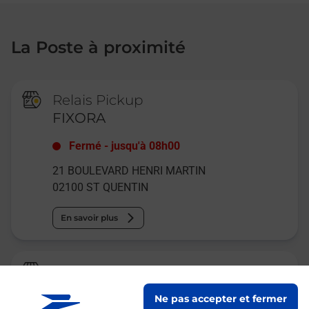
La Poste à proximité
Relais Pickup
FIXORA
Fermé
-
jusqu'à
08h00
21 BOULEVARD HENRI MARTIN
02100
ST QUENTIN
En savoir plus
Relais Pickup
LE FONTENOY
Ne pas accepter et fermer