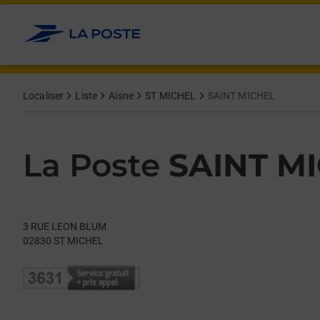
Le lien s'ouvre dans un nouvel onglet
Allez au contenu
Day of the Week
Get directions to La Poste at 3 RUE LEON BLUM ST MICHEL,
Hours
Localiser
Liste
Aisne
ST MICHEL
SAINT MICHEL
La Poste
SAINT M
3 RUE LEON BLUM
02830
ST MICHEL