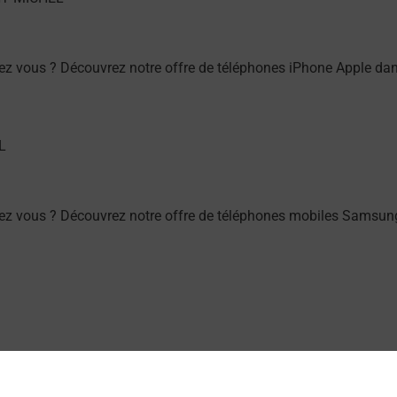
ez vous ? Découvrez notre offre de téléphones iPhone Apple da
ez vous ? Découvrez notre offre de téléphones mobiles Samsu
 (02830) ? Découvrez toutes les solutions proposées par La Po